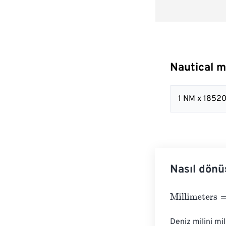
Nautical mi
1 NM x 1852
Nasıl dönü
Millimeters
=
Na
Deniz milini mi