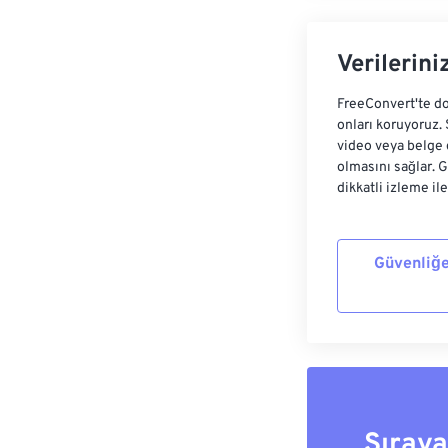
Verilerini
FreeConvert'te do
onları koruyoruz.
video veya belge 
olmasını sağlar. 
dikkatli izleme il
Güvenliğe
Sıray