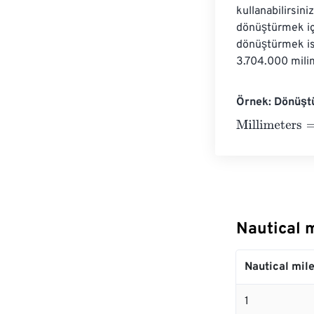
kullanabilirsini
dönüştürmek içi
dönüştürmek ist
3.704.000 milim
Örnek: Dönüştü
Millimeters
=
10
Nautical 
Nautical mil
1