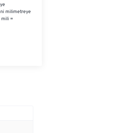
eye 
ini milimetreye 
mili = 