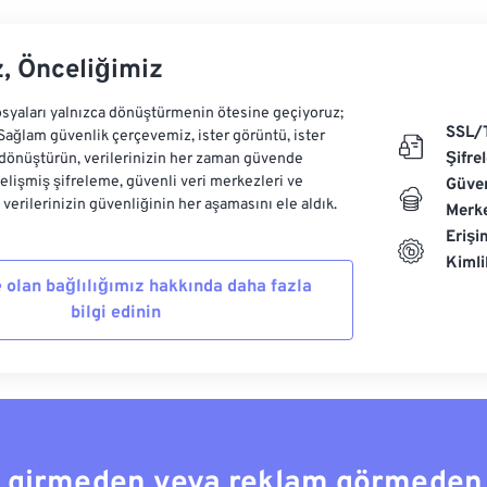
z, Önceliğimiz
syaları yalnızca dönüştürmenin ötesine geçiyoruz;
SSL/
 Sağlam güvenlik çerçevemiz, ister görüntü, ister
Şifre
dönüştürün, verilerinizin her zaman güvende
Gelişmiş şifreleme, güvenli veri merkezleri ve
Güven
e verilerinizin güvenliğinin her aşamasını ele aldık.
Merke
Erişi
Kiml
 olan bağlılığımız hakkında daha fazla
bilgi edinin
a girmeden veya reklam görmeden