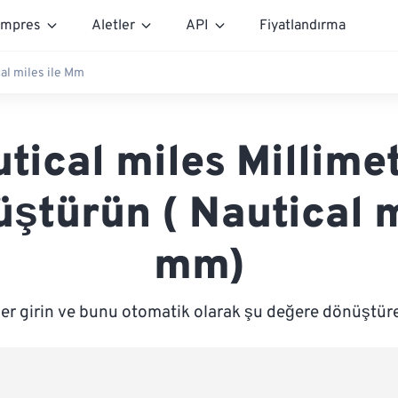
mpres
Aletler
API
Fiyatlandırma
al miles ile Mm
tical miles Millime
ştürün ( Nautical 
mm)
er girin ve bunu otomatik olarak şu değere dönüştüre