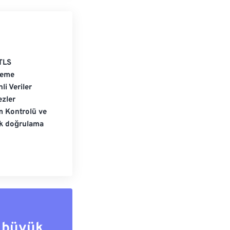
TLS
leme
li Veriler
zler
m Kontrolü ve
ik doğrulama
 büyük