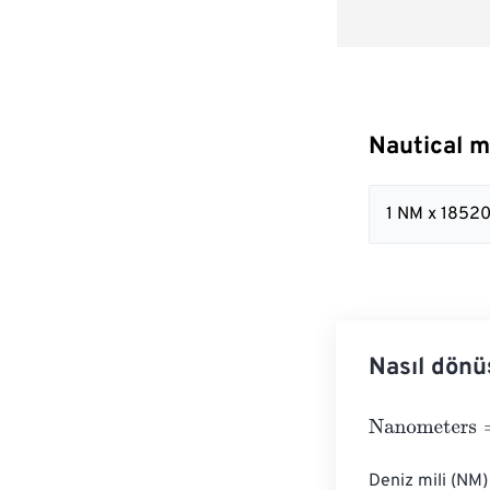
Nautical m
1 NM x 1852
Nasıl dönü
Nanometers
=
N
Deniz mili (NM) 