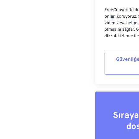
FreeConvert'te do
onları koruyoruz.
video veya belge 
olmasını sağlar. 
dikkatli izleme il
Güvenliğe
Sıray
do