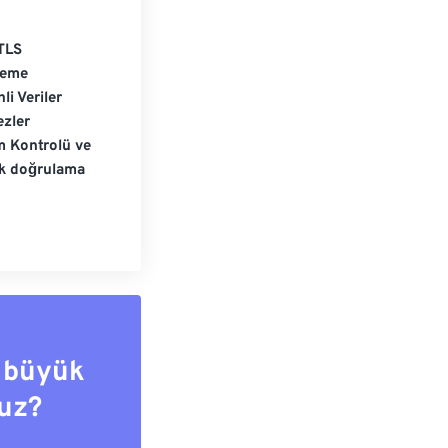
TLS
leme
li Veriler
zler
m Kontrolü ve
ik doğrulama
 büyük
uz?