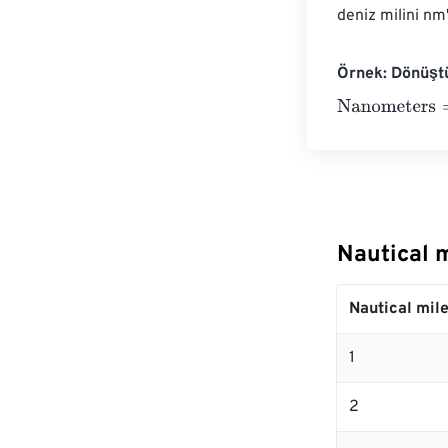
deniz milini n
Örnek: Dönüşt
Nanometers
=
1
Nautical 
Nautical mil
1
2