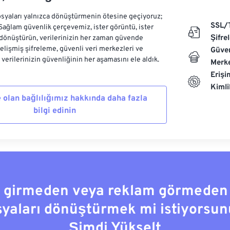
syaları yalnızca dönüştürmenin ötesine geçiyoruz;
SSL/
 Sağlam güvenlik çerçevemiz, ister görüntü, ister
Şifre
dönüştürün, verilerinizin her zaman güvende
Gelişmiş şifreleme, güvenli veri merkezleri ve
Güven
e verilerinizin güvenliğinin her aşamasını ele aldık.
Merke
Erişi
Kiml
 olan bağlılığımız hakkında daha fazla
bilgi edinin
a girmeden veya reklam görmeden
syaları dönüştürmek mi istiyorsun
Şimdi Yükselt