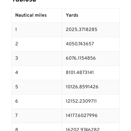
Nautical miles
Yards
1
2025.3718285
2
4050.743657
3
6076.1154856
4
8101.4873141
5
10126.8591426
6
12152.2309711
7
14177.6027996
8
16202.9746282