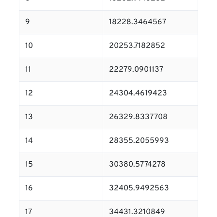
9
18228.3464567
10
20253.7182852
11
22279.0901137
12
24304.4619423
13
26329.8337708
14
28355.2055993
15
30380.5774278
16
32405.9492563
17
34431.3210849