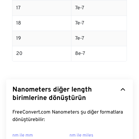
17
7e-7
18
7e-7
19
7e-7
20
8e-7
Nanometers diğer length
birimlerine dönüştürün
FreeConvert.com Nanometers şu diğer formatlara
dönüştürebilir:
nm ile mm
nm ile miles