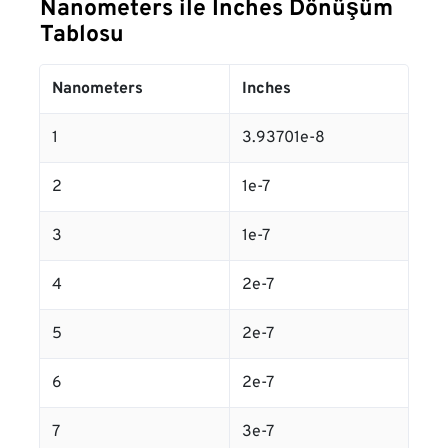
Nanometers ile Inches Dönüşüm
Tablosu
Nanometers
Inches
1
3.93701e-8
2
1e-7
3
1e-7
4
2e-7
5
2e-7
6
2e-7
7
3e-7