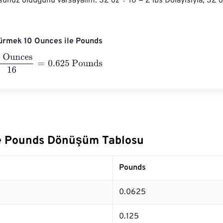
unuz olduğunu varsayalım: 32 oz ÷ 16 = 2 lbs Dolayısıyla, 32 
ürmek 10 Ounces ile Pounds
nces
16
=
0.625
Pounds
e Pounds Dönüşüm Tablosu
Pounds
0.0625
0.125