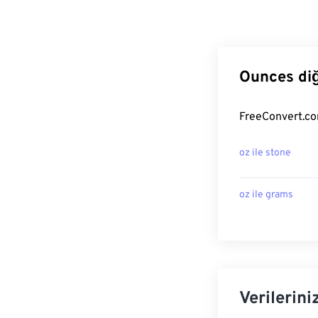
Ounces diğ
FreeConvert.co
oz ile stone
oz ile grams
Verilerini