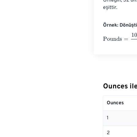
Örneğin, 32 ons
eşittir.
Örnek: Dönüşt
Pounds
=
10 Ou
Ounces il
Ounces
1
2