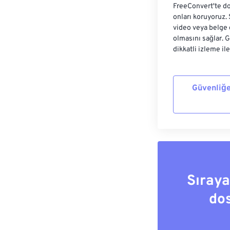
FreeConvert'te do
onları koruyoruz.
video veya belge 
olmasını sağlar. 
dikkatli izleme il
Güvenliğe
Sıray
do