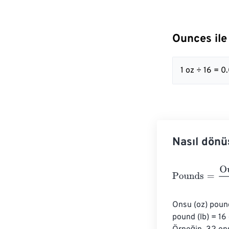
Ounces ile
1 oz ÷ 16 = 0
Nasıl dönü
Pounds
=
Ounce
Onsu (oz) pound
pound (lb) = 16