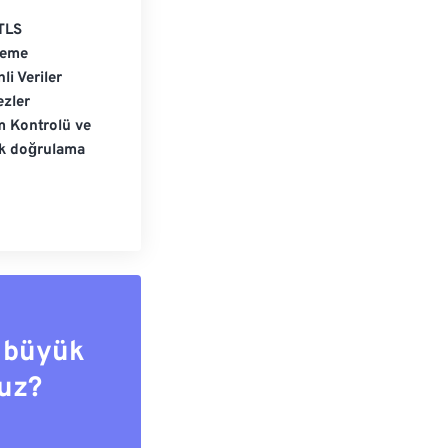
TLS
leme
li Veriler
zler
m Kontrolü ve
ik doğrulama
 büyük
uz?