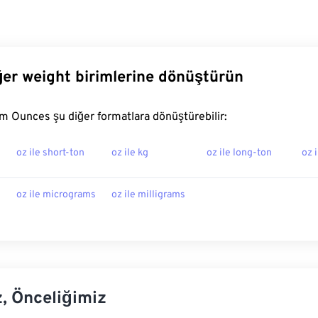
er weight birimlerine dönüştürün
m Ounces şu diğer formatlara dönüştürebilir:
oz ile short-ton
oz ile kg
oz ile long-ton
oz 
oz ile micrograms
oz ile milligrams
z, Önceliğimiz