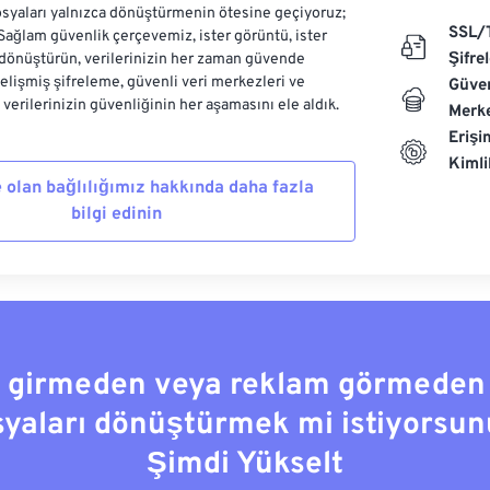
syaları yalnızca dönüştürmenin ötesine geçiyoruz;
SSL/
 Sağlam güvenlik çerçevemiz, ister görüntü, ister
Şifre
dönüştürün, verilerinizin her zaman güvende
Gelişmiş şifreleme, güvenli veri merkezleri ve
Güven
e verilerinizin güvenliğinin her aşamasını ele aldık.
Merke
Erişi
Kiml
 olan bağlılığımız hakkında daha fazla
bilgi edinin
a girmeden veya reklam görmeden
syaları dönüştürmek mi istiyorsun
Şimdi Yükselt