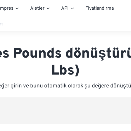
mpres
Aletler
API
Fiyatlandırma
bs
s Pounds dönüştürü
Lbs)
eğer girin ve bunu otomatik olarak şu değere dönüşt