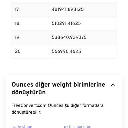
17
481941.893125
18
510291.41625
19
538640.939375
20
566990.4625
Ounces diğer weight birimlerine
dönüştürün
FreeConvert.com Ounces şu diğer formatlara
dönüştürebilir:
oz ile stone
oz ile short-ton