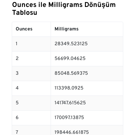
Ounces ile Milligrams Dönüşüm
Tablosu
Ounces
Milligrams
1
28349.523125
2
56699.04625
3
85048.569375
4
113398.0925
5
141747.615625
6
170097.13875
7
198446.661875