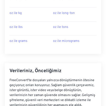
oz ile kg
oz ile long-ton
oz ile lbs
oz ile tons
oz ile grams
oz ile micrograms
Verileriniz, Önceliğimiz
FreeConvert'te dosyaları yalnızca dönüştürmenin ötesine
geçiyoruz; onları koruyoruz. Sağlam güvenlik çerçevemiz,
ister görüntü, ister video veya belge dönüştürün,
verilerinizin her zaman güvende olmasını sağlar. Gelişmiş
şifreleme, güvenli veri merkezleri ve dikkatli izleme ile
verilerinizin güvenliğinin her aşamasını ele aldık.