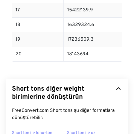
17
15422139.9
18
16329324.6
19
17236509.3
20
18143694
Short tons diğer weight
birimlerine dönüştürün
FreeConvert.com Short tons şu diğer formatlara
dönüştürebilir:
Short ton ile long-ton
Short ton ile oz