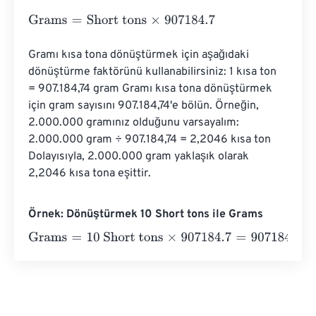
Grams
=
Short tons
×
907184.7
Gramı kısa tona dönüştürmek için aşağıdaki 
dönüştürme faktörünü kullanabilirsiniz: 1 kısa ton 
= 907.184,74 gram Gramı kısa tona dönüştürmek 
için gram sayısını 907.184,74'e bölün. Örneğin, 
2.000.000 gramınız olduğunu varsayalım: 
2.000.000 gram ÷ 907.184,74 = 2,2046 kısa ton 
Dolayısıyla, 2.000.000 gram yaklaşık olarak 
2,2046 kısa tona eşittir.
Örnek: Dönüştürmek 10 Short tons ile Grams
Grams
=
10 Short tons
×
907184.7
=
9071847
Grams