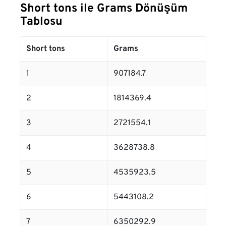
Short tons ile Grams Dönüşüm
Tablosu
Short tons
Grams
1
907184.7
2
1814369.4
3
2721554.1
4
3628738.8
5
4535923.5
6
5443108.2
7
6350292.9