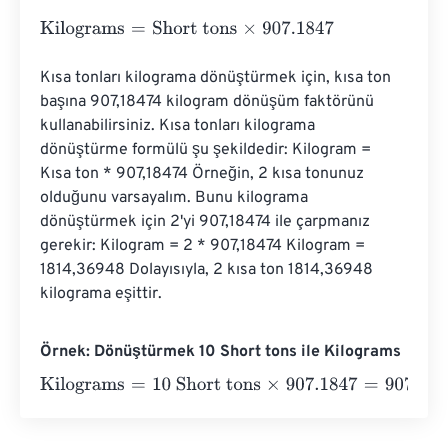
Kilograms
=
Short tons
×
907.1847
Kısa tonları kilograma dönüştürmek için, kısa ton 
başına 907,18474 kilogram dönüşüm faktörünü 
kullanabilirsiniz. Kısa tonları kilograma 
dönüştürme formülü şu şekildedir: Kilogram = 
Kısa ton * 907,18474 Örneğin, 2 kısa tonunuz 
olduğunu varsayalım. Bunu kilograma 
dönüştürmek için 2'yi 907,18474 ile çarpmanız 
gerekir: Kilogram = 2 * 907,18474 Kilogram = 
1814,36948 Dolayısıyla, 2 kısa ton 1814,36948 
kilograma eşittir.
Örnek: Dönüştürmek 10 Short tons ile Kilograms
Kilograms
=
10 Short tons
×
907.1847
=
9071.847
Kilograms