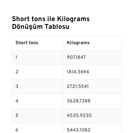
Short tons ile Kilograms
Dönüşüm Tablosu
Short tons
Kilograms
1
907.1847
2
1814.3694
3
2721.5541
4
3628.7388
5
4535.9235
6
5443.1082