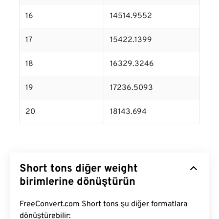
16
14514.9552
17
15422.1399
18
16329.3246
19
17236.5093
20
18143.694
Short tons diğer weight
birimlerine dönüştürün
FreeConvert.com Short tons şu diğer formatlara
dönüştürebilir: