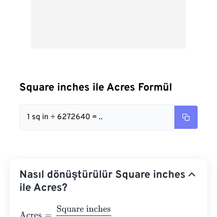
Square inches ile Acres Formül
1 sq in ÷ 6272640 = ..
Nasıl dönüştürülür Square inches
ile Acres?
Acres
=
Square inches
6272640