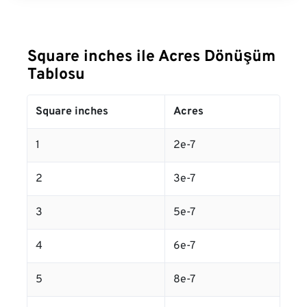
Square inches ile Acres Dönüşüm
Tablosu
Square inches
Acres
1
2e-7
2
3e-7
3
5e-7
4
6e-7
5
8e-7