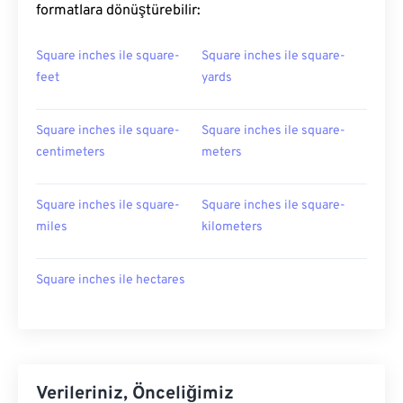
formatlara dönüştürebilir:
Square inches ile square-
Square inches ile square-
feet
yards
Square inches ile square-
Square inches ile square-
centimeters
meters
Square inches ile square-
Square inches ile square-
miles
kilometers
Square inches ile hectares
Verileriniz, Önceliğimiz