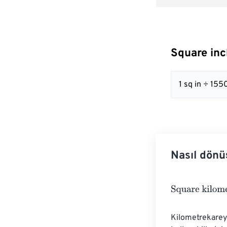
Square inc
1 sq in ÷ 15
Nasıl dönü
Square kilomet
Kilometrekareyi