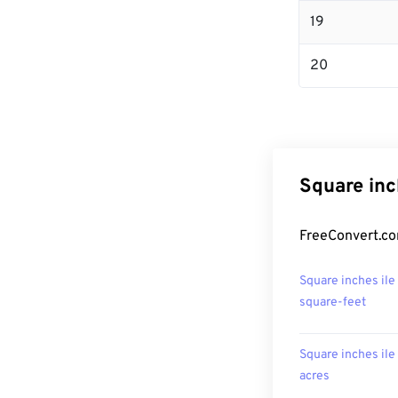
19
20
Square inc
FreeConvert.com
Square inches ile
square-feet
Square inches ile
acres