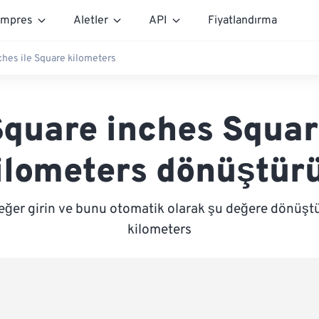
mpres
Aletler
API
Fiyatlandırma
ches ile Square kilometers
Square inches Squar
ilometers dönüştür
eğer girin ve bunu otomatik olarak şu değere dönüşt
kilometers