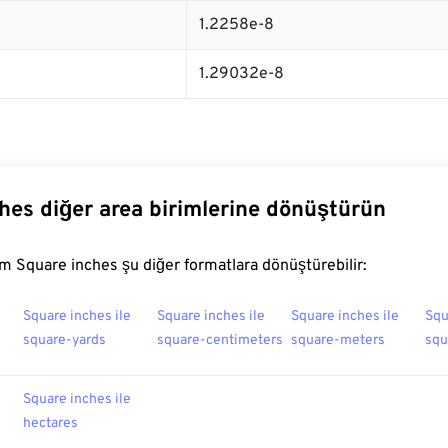
1.2258e-8
1.29032e-8
hes diğer area birimlerine dönüştürün
 Square inches şu diğer formatlara dönüştürebilir:
Square inches ile
Square inches ile
Square inches ile
Squ
square-yards
square-centimeters
square-meters
squ
Square inches ile
hectares