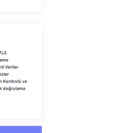
TLS
leme
li Veriler
zler
m Kontrolü ve
ik doğrulama