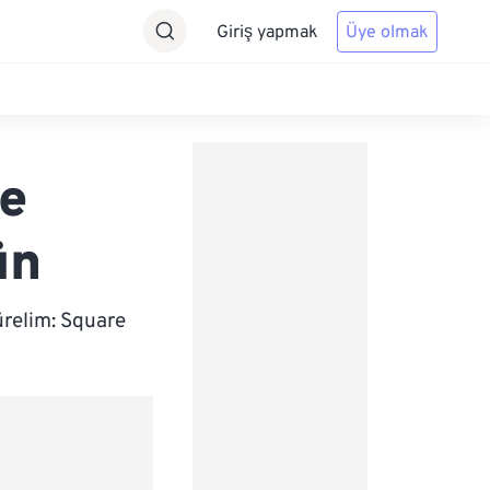
Giriş yapmak
Üye olmak
e
ün
ürelim: Square