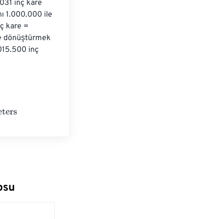
031 inç kare 
ı 1.000.000 ile 
ç kare = 
ye dönüştürmek 
015.500 inç 
ilometers
osu