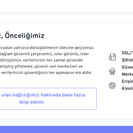
z, Önceliğimiz
syaları yalnızca dönüştürmenin ötesine geçiyoruz;
SSL/
 Sağlam güvenlik çerçevemiz, ister görüntü, ister
Şifre
dönüştürün, verilerinizin her zaman güvende
Gelişmiş şifreleme, güvenli veri merkezleri ve
Güven
e verilerinizin güvenliğinin her aşamasını ele aldık.
Merke
Erişi
Kiml
 olan bağlılığımız hakkında daha fazla
bilgi edinin