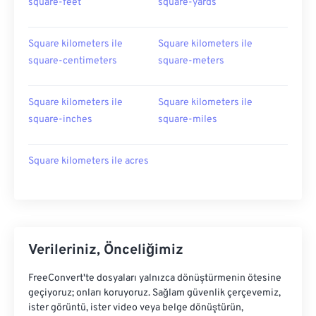
square-feet
square-yards
Square kilometers ile
Square kilometers ile
square-centimeters
square-meters
Square kilometers ile
Square kilometers ile
square-inches
square-miles
Square kilometers ile acres
Verileriniz, Önceliğimiz
FreeConvert'te dosyaları yalnızca dönüştürmenin ötesine
geçiyoruz; onları koruyoruz. Sağlam güvenlik çerçevemiz,
ister görüntü, ister video veya belge dönüştürün,