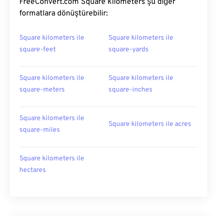
FreeConvert.com Square kilometers şu diğer
formatlara dönüştürebilir:
Square kilometers ile
Square kilometers ile
square-feet
square-yards
Square kilometers ile
Square kilometers ile
square-meters
square-inches
Square kilometers ile
Square kilometers ile acres
square-miles
Square kilometers ile
hectares