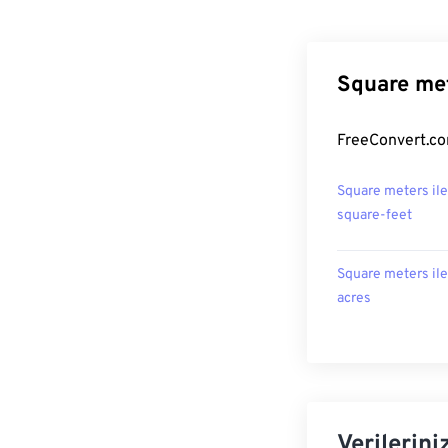
Square met
FreeConvert.co
Square meters ile
square-feet
Square meters ile
acres
Verilerini