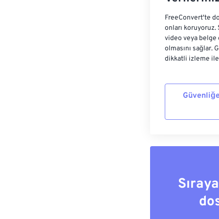
FreeConvert'te do
onları koruyoruz.
video veya belge 
olmasını sağlar. 
dikkatli izleme il
Güvenliğe
Sıray
do