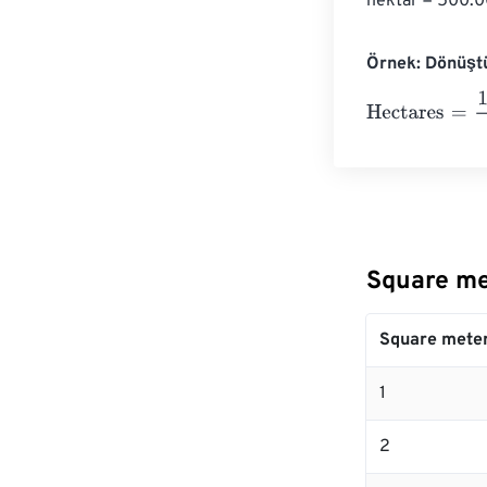
hektar = 500.0
Örnek: Dönüşt
Hectares
=
10 S
Square me
Square mete
1
2