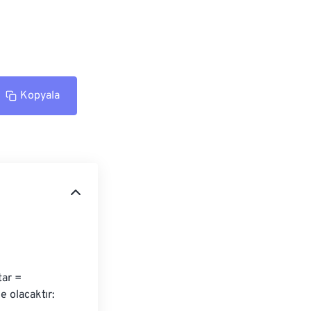
Kopyala
ar = 
 olacaktır: 