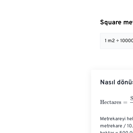
Square met
1 m2 ÷ 10000
Nasıl dönü
Hectares
=
Squa
Metrekareyi hek
metrekare / 10