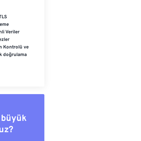
TLS
leme
li Veriler
zler
m Kontrolü ve
ik doğrulama
 büyük
uz?