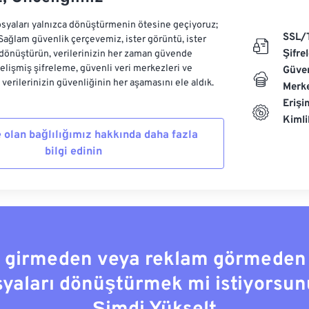
syaları yalnızca dönüştürmenin ötesine geçiyoruz;
SSL/
 Sağlam güvenlik çerçevemiz, ister görüntü, ister
Şifre
dönüştürün, verilerinizin her zaman güvende
Gelişmiş şifreleme, güvenli veri merkezleri ve
Güven
e verilerinizin güvenliğinin her aşamasını ele aldık.
Merke
Erişi
Kiml
 olan bağlılığımız hakkında daha fazla
bilgi edinin
a girmeden veya reklam görmeden
syaları dönüştürmek mi istiyorsun