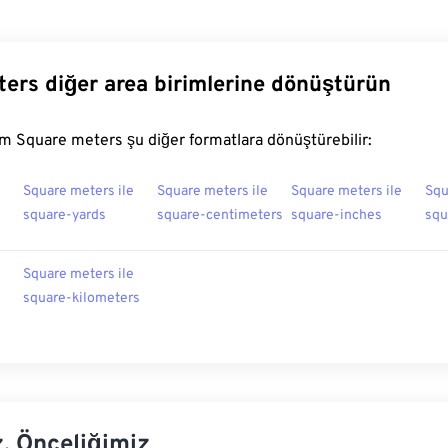
ers diğer area birimlerine dönüştürün
m Square meters şu diğer formatlara dönüştürebilir:
Square meters ile
Square meters ile
Square meters ile
Squ
square-yards
square-centimeters
square-inches
squ
Square meters ile
square-kilometers
z, Önceliğimiz