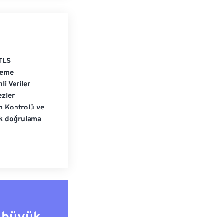
TLS
leme
li Veriler
zler
m Kontrolü ve
ik doğrulama