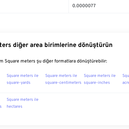
0.0000077
ers diğer area birimlerine dönüştürün
m Square meters şu diğer formatlara dönüştürebilir:
Square meters ile
Square meters ile
Square meters ile
Squ
square-yards
square-centimeters
square-inches
acr
Square meters ile
s
hectares