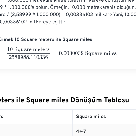
 * 1.000.000 metrekare Metrekareyi mil kareye dönüştürmek i
9 * 1.000.000'e bölün. Örneğin, 10.000 metrekareniz olduğunu
re / (2,58999 * 1.000.000) = 0,00386102 mil kare Yani, 10.0
 0,00386102 mil kareye eşittir.
ürmek 10 Square meters ile Square miles
10 Square meters
2589988.110336
=
0.0000039
Square miles
ters ile Square miles Dönüşüm Tablosu
rs
Square miles
4e-7