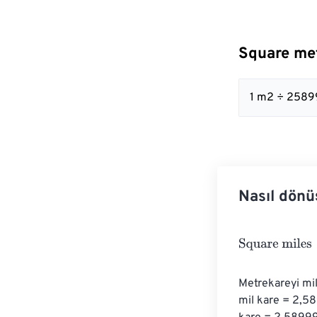
Square met
1 m2 ÷ 25899
Nasıl dönü
Square miles
=
Metrekareyi mil
mil kare = 2,58