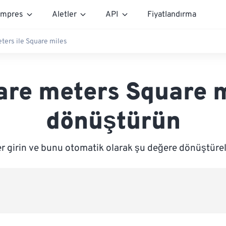
mpres
Aletler
API
Fiyatlandırma
ters ile Square miles
are meters Square m
dönüştürün
r girin ve bunu otomatik olarak şu değere dönüştüre