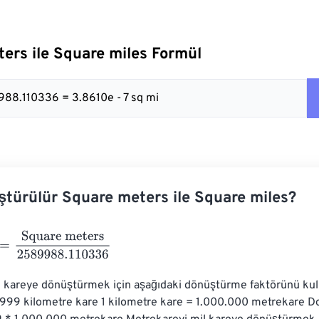
ers ile Square miles Formül
88.110336 = 3.8610e - 7 sq mi
ştürülür Square meters ile Square miles?
Square meters
2589988.110336
 kareye dönüştürmek için aşağıdaki dönüştürme faktörünü kullan
999 kilometre kare 1 kilometre kare = 1.000.000 metrekare Dola