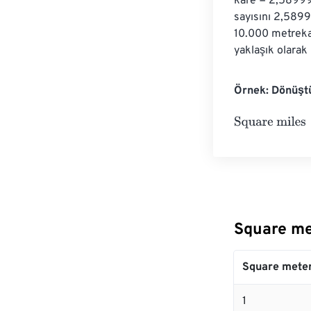
kare = 2,58999
sayısını 2,5899
10.000 metreka
yaklaşık olarak
Örnek: Dönüşt
Square miles
=
Square me
Square mete
1