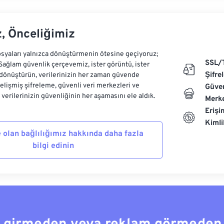
z, Önceliğimiz
syaları yalnızca dönüştürmenin ötesine geçiyoruz;
SSL/
 Sağlam güvenlik çerçevemiz, ister görüntü, ister
Şifre
dönüştürün, verilerinizin her zaman güvende
Gelişmiş şifreleme, güvenli veri merkezleri ve
Güven
e verilerinizin güvenliğinin her aşamasını ele aldık.
Merke
Erişi
Kiml
 olan bağlılığımız hakkında daha fazla
bilgi edinin