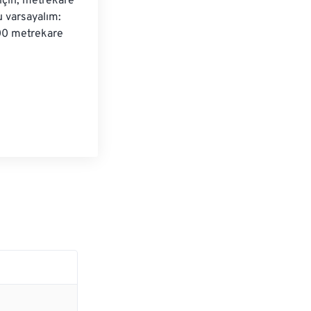
çin, metrekare 
 varsayalım: 
00 metrekare 