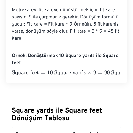
Metrekareyi fit kareye dönüştürmek için, fit kare 
sayısını 9 ile çarpmanız gerekir. Dönüşüm formülü 
şudur: Fit kare = Fit kare * 9 Örneğin, 5 fit kareniz 
varsa, dönüşüm şöyle olur: Fit kare = 5 * 9 = 45 fit 
kare
Örnek: Dönüştürmek 10 Square yards ile Square
feet
Square feet
=
10 Square yards
×
9
=
90
Square feet
Square yards ile Square feet
Dönüşüm Tablosu