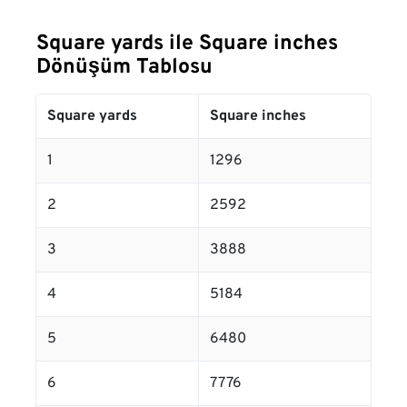
Square yards ile Square inches
Dönüşüm Tablosu
Square yards
Square inches
1
1296
2
2592
3
3888
4
5184
5
6480
6
7776