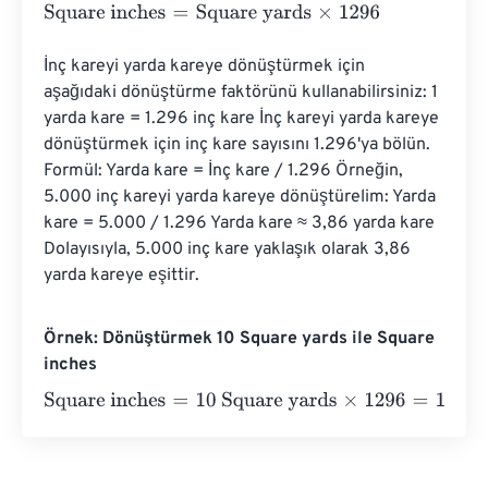
Square inches
=
Square yards
×
1296
İnç kareyi yarda kareye dönüştürmek için 
aşağıdaki dönüştürme faktörünü kullanabilirsiniz: 1 
yarda kare = 1.296 inç kare İnç kareyi yarda kareye 
dönüştürmek için inç kare sayısını 1.296'ya bölün. 
Formül: Yarda kare = İnç kare / 1.296 Örneğin, 
5.000 inç kareyi yarda kareye dönüştürelim: Yarda 
kare = 5.000 / 1.296 Yarda kare ≈ 3,86 yarda kare 
Dolayısıyla, 5.000 inç kare yaklaşık olarak 3,86 
yarda kareye eşittir.
Örnek: Dönüştürmek 10 Square yards ile Square
inches
Square inches
=
10 Square yards
×
1296
=
12960
Square in