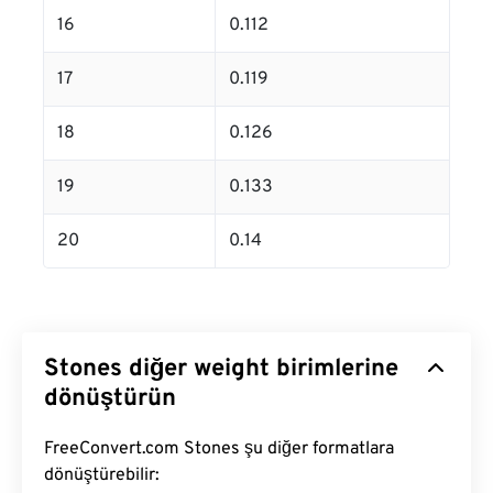
16
0.112
17
0.119
18
0.126
19
0.133
20
0.14
Stones diğer weight birimlerine
dönüştürün
FreeConvert.com Stones şu diğer formatlara
dönüştürebilir: