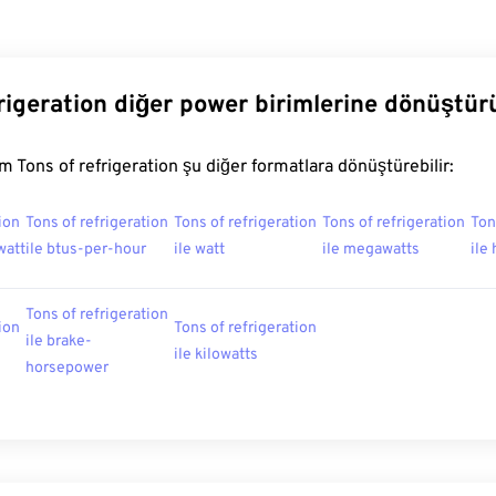
frigeration diğer power birimlerine dönüştür
 Tons of refrigeration şu diğer formatlara dönüştürebilir:
ion
Tons of refrigeration
Tons of refrigeration
Tons of refrigeration
Ton
watt
ile btus-per-hour
ile watt
ile megawatts
ile
Tons of refrigeration
ion
Tons of refrigeration
ile brake-
ile kilowatts
horsepower