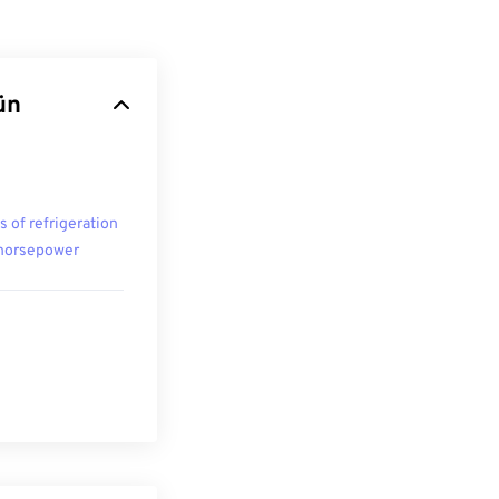
ün
s of refrigeration
 horsepower