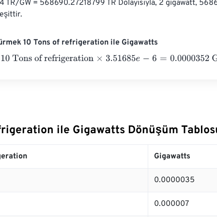
 TR/GW = 568690.27218799 TR Dolayısıyla, 2 gigawatt, 568
şittir.
rmek 10 Tons of refrigeration ile Gigawatts
ons of refrigeration
×
3.51685
e
-
6
=
0.0000352
Gigawatts
efrigeration ile Gigawatts Dönüşüm Tablos
geration
Gigawatts
0.0000035
0.000007