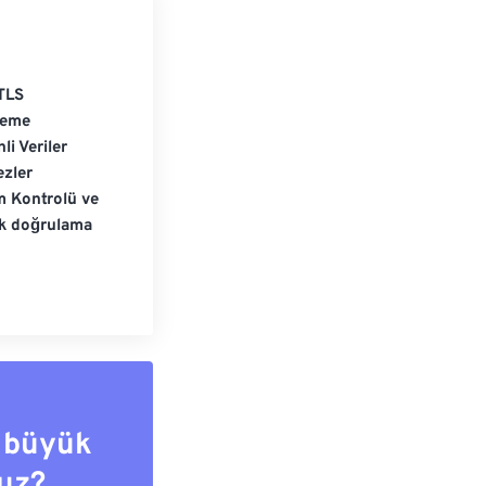
TLS
leme
li Veriler
zler
m Kontrolü ve
ik doğrulama
 büyük
uz?