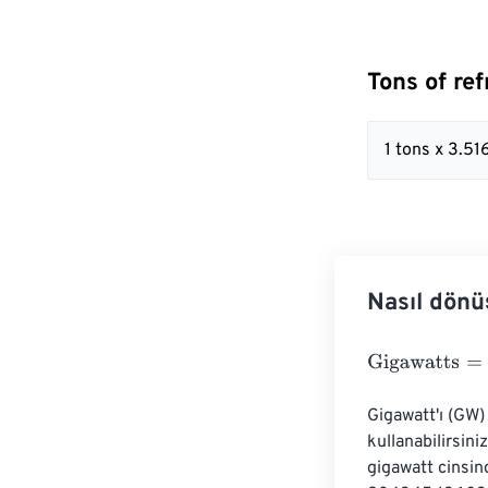
Tons of ref
1 tons x 3.5
Nasıl dönü
Gigawatts
=
Tons
Gigawatt'ı (GW
kullanabilirsin
gigawatt cinsin