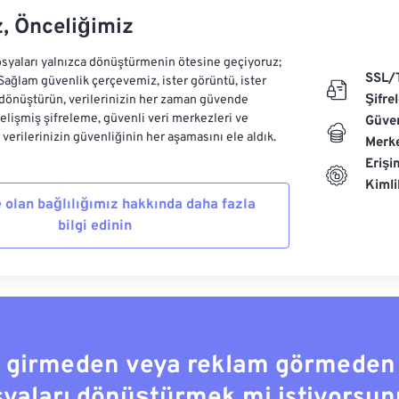
z, Önceliğimiz
syaları yalnızca dönüştürmenin ötesine geçiyoruz;
SSL/
 Sağlam güvenlik çerçevemiz, ister görüntü, ister
Şifre
dönüştürün, verilerinizin her zaman güvende
Gelişmiş şifreleme, güvenli veri merkezleri ve
Güven
e verilerinizin güvenliğinin her aşamasını ele aldık.
Merke
Erişi
Kiml
 olan bağlılığımız hakkında daha fazla
bilgi edinin
a girmeden veya reklam görmeden
syaları dönüştürmek mi istiyorsun