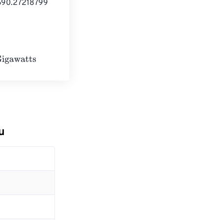
690.27218799 
u