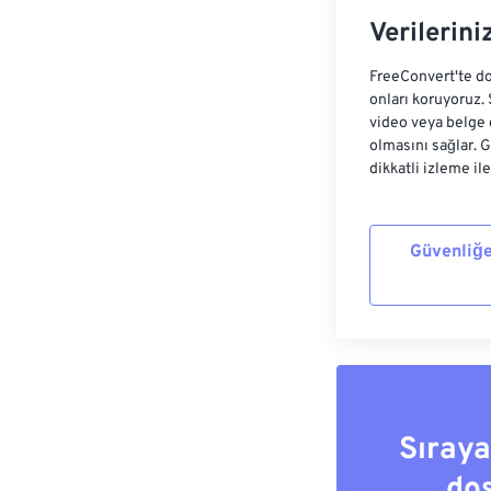
Verilerini
FreeConvert'te do
onları koruyoruz.
video veya belge 
olmasını sağlar. 
dikkatli izleme il
Güvenliğe
Sıray
do