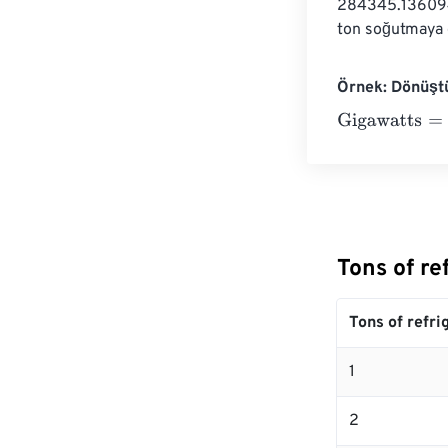
284345.136094
ton soğutmaya e
Örnek: Dönüştü
Gigawatts
=
10 T
Tons of r
Tons of refri
1
2