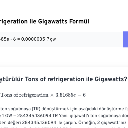
rigeration ile Gigawatts Formül
1685e - 6 = 0.000003517 gw
ştürülür Tons of refrigeration ile Gigawatts?
 of refrigeration
×
3.51685
e
-
6
) ton soğutmaya (TR) dönüştürmek için aşağıdaki dönüştürme f
iz: 1 GW = 284345.136094 TR Yani, gigawatt'ı ton soğutmaya dö
den değeri 284345.136094 ile çarpın. Örneğin, 2 gigawatt'ınız 