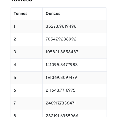
Tonnes
Ounces
1
35273.9619496
2
70547.9238992
3
105821.8858487
4
141095.8477983
5
176369.8097479
6
211643.7716975
7
246917.7336471
8
282191.6955966