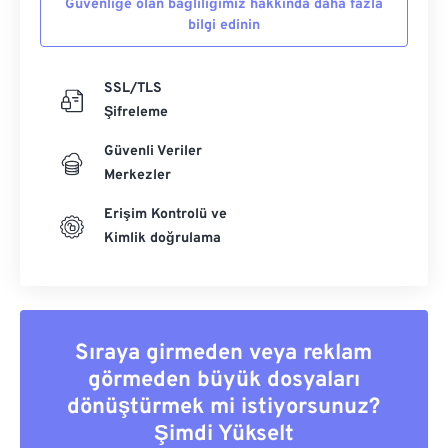
Güvenliğe olan bağlılığımız hakkında daha fazla
bilgi edinin
SSL/TLS
Şifreleme
Güvenli Veriler
Merkezler
Erişim Kontrolü ve
Kimlik doğrulama
Sıraya girmeden veya reklam
görmeden büyük dosyaları
dönüştürmek mi istiyorsunuz?
Şimdi Yükselt