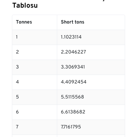
Tablosu
Tonnes
Short tons
1
1.1023114
2
2.2046227
3
3.3069341
4
4.4092454
5
5.5115568
6
6.6138682
7
7.7161795