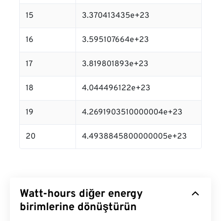
15
3.370413435e+23
16
3.595107664e+23
17
3.819801893e+23
18
4.044496122e+23
19
4.2691903510000004e+23
20
4.4938845800000005e+23
Watt-hours diğer energy
birimlerine dönüştürün