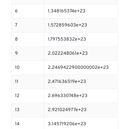
6
1.348165374e+23
7
1.572859603e+23
8
1.797553832e+23
9
2.022248061e+23
10
2.2469422900000002e+23
11
2.471636519e+23
12
2.696330748e+23
13
2.921024977e+23
14
3.145719206e+23