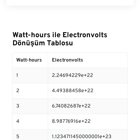
Watt-hours ile Electronvolts
Dönüşüm Tablosu
Watt-hours
Electronvolts
1
2.24694229e+22
2
4.49388458e+22
3
6.74082687e+22
4
8.98776916e+22
5
1.1234711450000001e+23