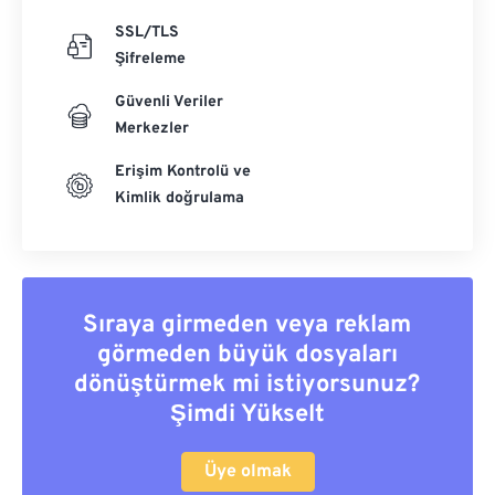
SSL/TLS
Şifreleme
Güvenli Veriler
Merkezler
Erişim Kontrolü ve
Kimlik doğrulama
Sıraya girmeden veya reklam
görmeden büyük dosyaları
dönüştürmek mi istiyorsunuz?
Şimdi Yükselt
Üye olmak