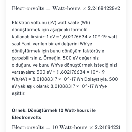
Electronvolts
=
Watt-hours
×
2.24694229
e
22
Elektron voltunu (eV) watt saate (Wh) 
dönüştürmek için aşağıdaki formülü 
kullanabilirsiniz: 1 eV = 1,602176634 × 10^-19 watt 
saat Yani, verilen bir eV değerini Wh'ye 
dönüştürmek için bunu dönüşüm faktörüyle 
çarpabilirsiniz. Örneğin, 500 eV değeriniz 
olduğunu ve bunu Wh'ye dönüştürmek istediğinizi 
varsayalım: 500 eV * (1,602176634 × 10^-19 
Wh/eV) = 8,01088317 × 10^-17 Wh Dolayısıyla, 500 
eV yaklaşık olarak 8,01088317 × 10^-17 Wh'ye 
eşittir.
Örnek: Dönüştürmek 10 Watt-hours ile
Electronvolts
Electronvolts
=
10 Watt-hours
×
2.24694229
e
22
=
2.2469