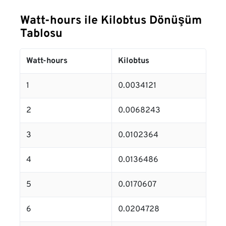
Watt-hours ile Kilobtus Dönüşüm
Tablosu
Watt-hours
Kilobtus
1
0.0034121
2
0.0068243
3
0.0102364
4
0.0136486
5
0.0170607
6
0.0204728