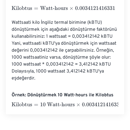
Kilobtus
=
Watt-hours
×
0.0034121416331
Wattsaati kilo İngiliz termal birimine (kBTU) 
dönüştürmek için aşağıdaki dönüştürme faktörünü 
kullanabilirsiniz: 1 wattsaat = 0,003412142 kBTU 
Yani, wattsaati kBTU'ya dönüştürmek için wattsaat 
değerini 0,003412142 ile çarpabilirsiniz. Örneğin, 
1000 wattsaatiniz varsa, dönüştürme şöyle olur: 
1000 wattsaat * 0,003412142 = 3,412142 kBTU 
Dolayısıyla, 1000 wattsaat 3,412142 kBTU'ya 
eşdeğerdir.
Örnek: Dönüştürmek 10 Watt-hours ile Kilobtus
Kilobtus
=
10 Watt-hours
×
0.0034121416331
=
0.0341214
K