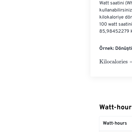
Watt saatini (W
kullanabilirsini
kilokaloriye dö
100 watt saati
85,98452279 kca
Örnek: Dönüştü
Kilocalories
=
10
Watt-hour
Watt-hours