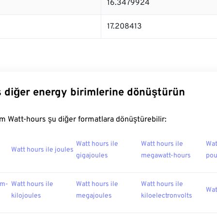
16.3479924
17.208413
 diğer energy birimlerine dönüştürün
 Watt-hours şu diğer formatlara dönüştürebilir:
Watt hours ile
Watt hours ile
Wat
Watt hours ile joules
gigajoules
megawatt-hours
po
am-
Watt hours ile
Watt hours ile
Watt hours ile
Wat
kilojoules
megajoules
kiloelectronvolts