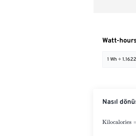
Watt-hours
1 Wh ÷ 1.16
Nasıl dönü
Kilocalories
=
Wa