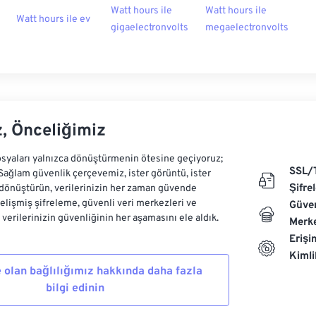
Watt hours ile
Watt hours ile
Watt hours ile ev
gigaelectronvolts
megaelectronvolts
z, Önceliğimiz
syaları yalnızca dönüştürmenin ötesine geçiyoruz;
SSL/
 Sağlam güvenlik çerçevemiz, ister görüntü, ister
Şifre
dönüştürün, verilerinizin her zaman güvende
Gelişmiş şifreleme, güvenli veri merkezleri ve
Güven
e verilerinizin güvenliğinin her aşamasını ele aldık.
Merke
Erişi
Kiml
 olan bağlılığımız hakkında daha fazla
bilgi edinin