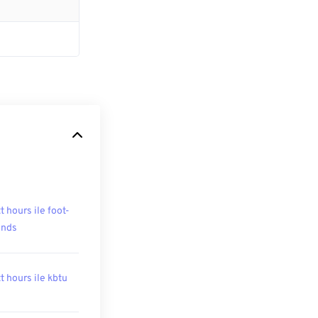
t hours ile foot-
unds
t hours ile kbtu