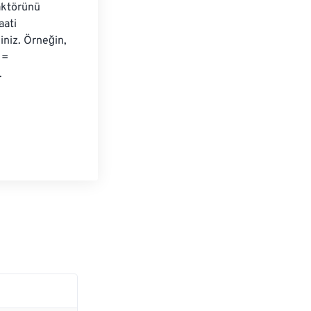
aktörünü 
aati 
niz. Örneğin, 
 = 
.