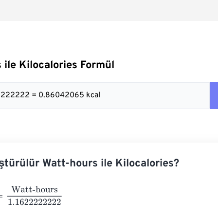
 ile Kilocalories Formül
22222222 = 0.86042065 kcal
ştürülür Watt-hours ile Kilocalories?
tt-hours
1.1622222222