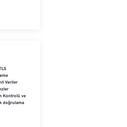
TLS
leme
li Veriler
zler
m Kontrolü ve
ik doğrulama