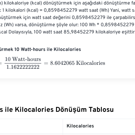
h) kilokaloriye (kcal) dönüştürmek için aşağıdaki dönüştürme f
z: 1 kilokalori (kcal) = 0,8598452279 watt saat (Wh) Yani, watt s
nüştürmek için watt saat değerini 0,8598452279 ile çarpabilirsi
niz (Wh) varsa, dönüştürme şöyle olur: 100 Wh * 0,8598452279
l Dolayısıyla, 100 watt saat 85,98452279 kilokaloriye eşittir
rmek 10 Watt-hours ile Kilocalories
 Watt-hours
1.1622222222
=
8.6042065
Kilocalories
s ile Kilocalories Dönüşüm Tablosu
Kilocalories