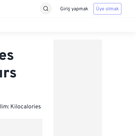
Giriş yapmak
Üye olmak
es
urs
im: Kilocalories