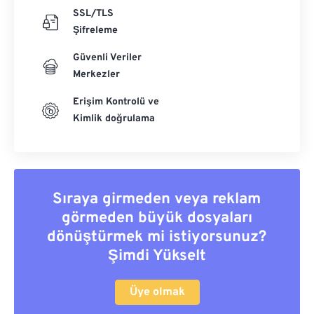
SSL/TLS
Şifreleme
Güvenli Veriler
Merkezler
Erişim Kontrolü ve
Kimlik doğrulama
Sıraya girmeden veya reklam
görmeden büyük dosyaları
dönüştürmek mi istiyorsunuz?
Şimdi Yükselt
Üye olmak