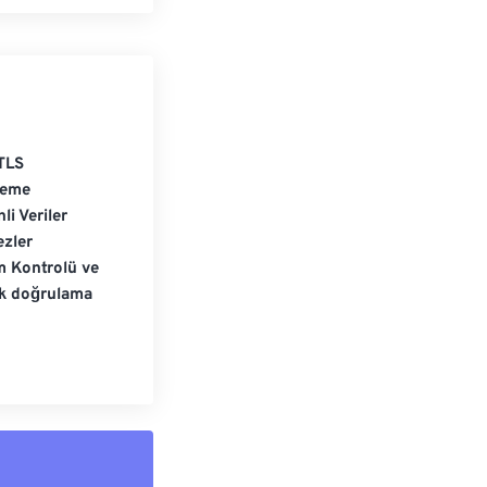
TLS
leme
li Veriler
zler
m Kontrolü ve
ik doğrulama