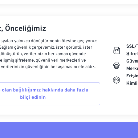
z, Önceliğimiz
syaları yalnızca dönüştürmenin ötesine geçiyoruz;
SSL/
 Sağlam güvenlik çerçevemiz, ister görüntü, ister
Şifre
dönüştürün, verilerinizin her zaman güvende
Gelişmiş şifreleme, güvenli veri merkezleri ve
Güven
e verilerinizin güvenliğinin her aşamasını ele aldık.
Merke
Erişi
Kiml
 olan bağlılığımız hakkında daha fazla
bilgi edinin