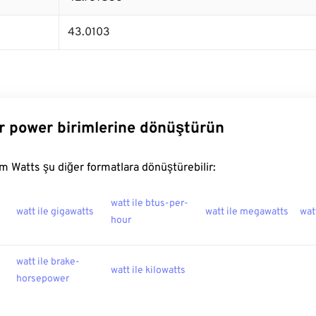
43.0103
r power birimlerine dönüştürün
 Watts şu diğer formatlara dönüştürebilir:
watt ile btus-per-
watt ile gigawatts
watt ile megawatts
wat
hour
watt ile brake-
watt ile kilowatts
horsepower