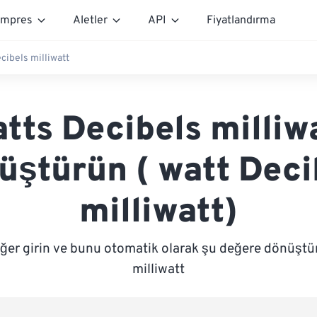
mpres
Aletler
API
Fiyatlandırma
ecibels milliwatt
tts Decibels milliw
üştürün ( watt Deci
milliwatt)
ğer girin ve bunu otomatik olarak şu değere dönüştü
milliwatt