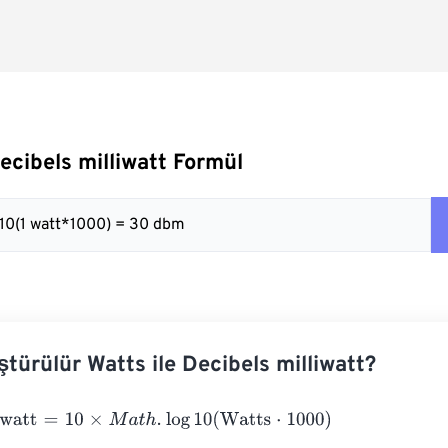
Decibels milliwatt Formül
g10(1 watt*1000) = 30 dbm
ştürülür Watts ile Decibels milliwatt?
att
=
10
×
M
a
t
h
.
log
10
(
Watts
⋅
1000
)