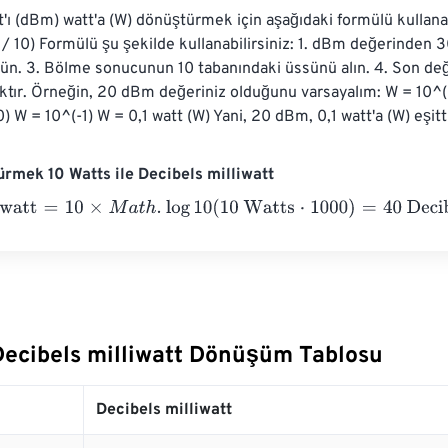
t'ı (dBm) watt'a (W) dönüştürmek için aşağıdaki formülü kullanab
/ 10) Formülü şu şekilde kullanabilirsiniz: 1. dBm değerinden 30
ün. 3. Bölme sonucunun 10 tabanındaki üssünü alın. 4. Son değ
ktır. Örneğin, 20 dBm değeriniz olduğunu varsayalım: W = 10^((
) W = 10^(-1) W = 0,1 watt (W) Yani, 20 dBm, 0,1 watt'a (W) eşitti
rmek 10 Watts ile Decibels milliwatt
att
=
10
×
M
a
t
h
.
log
10
(
10 Watts
⋅
1000
)
=
40
Decibels milliwatt
 Decibels milliwatt Dönüşüm Tablosu
Decibels milliwatt