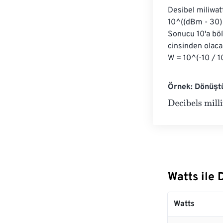
Desibel miliwat
10^((dBm - 30) 
Sonucu 10'a böl
cinsinden olaca
W = 10^(-10 / 10
Örnek: Dönüştü
Decibels milliw
Watts ile
Watts