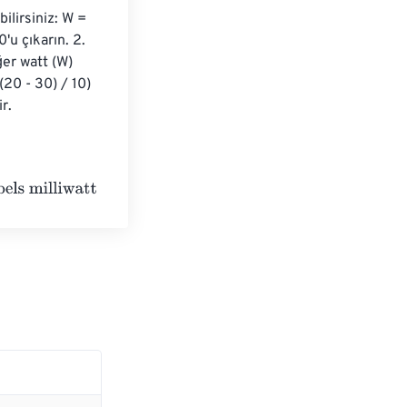
ilirsiniz: W = 
'u çıkarın. 2. 
er watt (W) 
20 - 30) / 10) 
r.