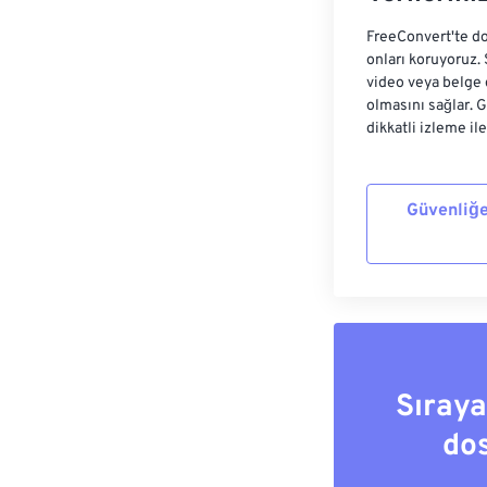
FreeConvert'te do
onları koruyoruz.
video veya belge 
olmasını sağlar. 
dikkatli izleme il
Güvenliğe
Sıray
do