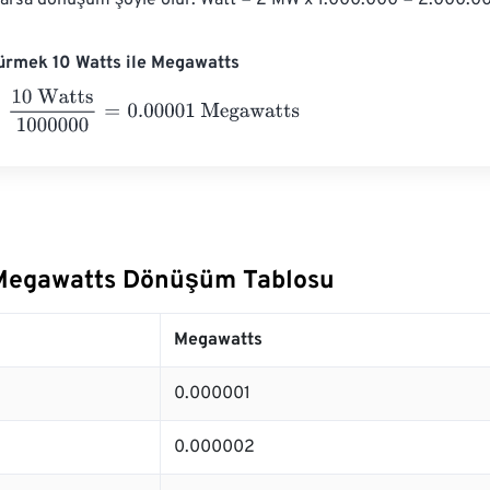
varsa dönüşüm şöyle olur: Watt = 2 MW x 1.000.000 = 2.000.0
ürmek 10 Watts ile Megawatts
Watts
1000000
=
0.00001
Megawatts
 Megawatts Dönüşüm Tablosu
Megawatts
0.000001
0.000002