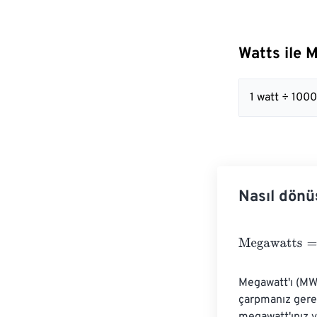
Watts ile 
1 watt ÷ 10
Nasıl dönü
Megawatts
=
Wa
Megawatt'ı (MW)
çarpmanız gere