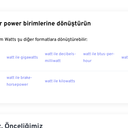
r power birimlerine dönüştürün
 Watts şu diğer formatlara dönüştürebilir:
watt ile decibels-
watt ile btus-per-
watt ile gigawatts
wat
milliwatt
hour
watt ile brake-
watt ile kilowatts
horsepower
z, Önceliğimiz