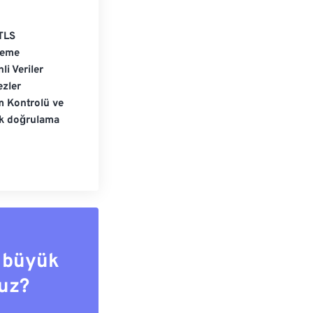
TLS
leme
li Veriler
zler
m Kontrolü ve
ik doğrulama
 büyük
uz?