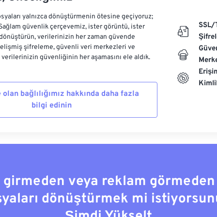
syaları yalnızca dönüştürmenin ötesine geçiyoruz;
SSL/
 Sağlam güvenlik çerçevemiz, ister görüntü, ister
Şifre
dönüştürün, verilerinizin her zaman güvende
Gelişmiş şifreleme, güvenli veri merkezleri ve
Güven
e verilerinizin güvenliğinin her aşamasını ele aldık.
Merke
Erişi
Kiml
 olan bağlılığımız hakkında daha fazla
bilgi edinin
a girmeden veya reklam görmeden
syaları dönüştürmek mi istiyorsun
Şimdi Yükselt