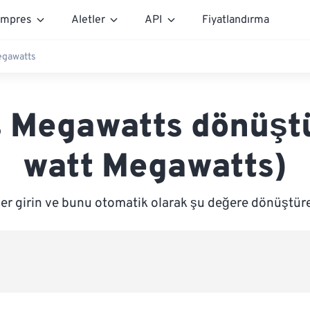
mpres
Aletler
API
Fiyatlandırma
egawatts
 Megawatts dönüşt
watt Megawatts)
ğer girin ve bunu otomatik olarak şu değere dönüştür