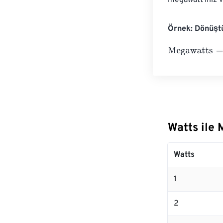
megawatt'ınız 
Örnek: Dönüşt
Megawatts
=
10 
Watts ile
Watts
1
2