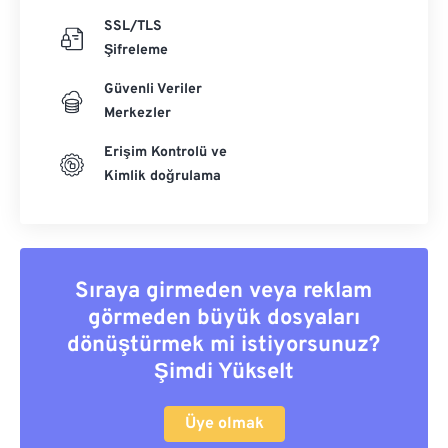
SSL/TLS
Şifreleme
Güvenli Veriler
Merkezler
Erişim Kontrolü ve
Kimlik doğrulama
Sıraya girmeden veya reklam
görmeden büyük dosyaları
dönüştürmek mi istiyorsunuz?
Şimdi Yükselt
Üye olmak