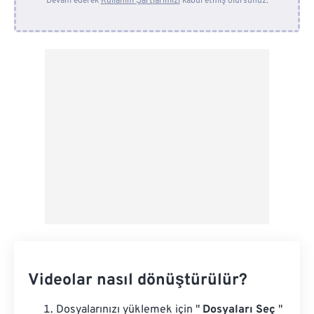
Devam ederek
Kullanım Şartlarımızı
kabul etmiş olursunuz.
Dropbox'tan
Google Drive'dan
OneDrive'dan
Url'den
Videolar nasıl dönüştürülür?
Dosyalarınızı yüklemek için "
Dosyaları Seç
"