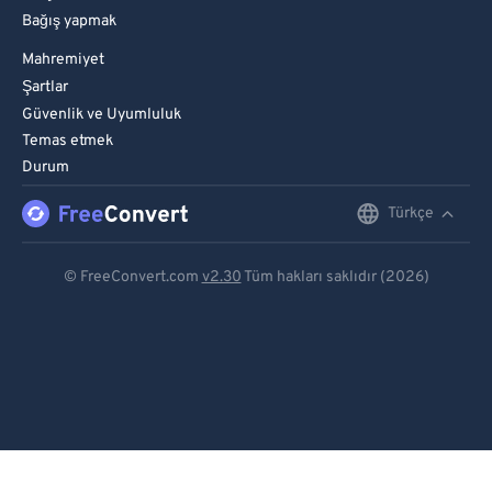
Bağış yapmak
Mahremiyet
Şartlar
Güvenlik ve Uyumluluk
Temas etmek
Durum
Türkçe
English
Deutsch
© FreeConvert.com
v2.30
Tüm hakları saklıdır (2026)
Español
Français
Português
Italiano
Dutch