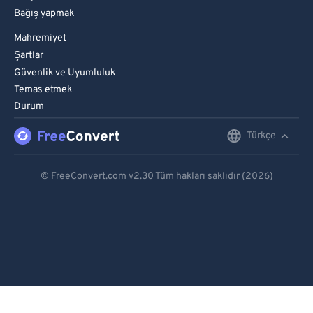
Bağış yapmak
Mahremiyet
Şartlar
Güvenlik ve Uyumluluk
Temas etmek
Durum
Türkçe
English
Deutsch
© FreeConvert.com
v2.30
Tüm hakları saklıdır (2026)
Español
Français
Português
Italiano
Dutch