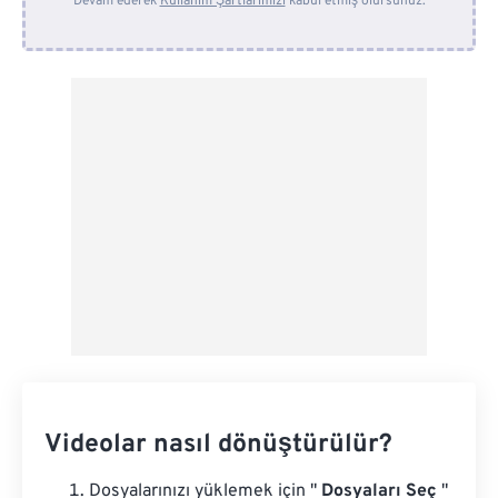
Devam ederek
Kullanım Şartlarımızı
kabul etmiş olursunuz.
Dropbox'tan
Google Drive'dan
OneDrive'dan
Url'den
Videolar nasıl dönüştürülür?
Dosyalarınızı yüklemek için "
Dosyaları Seç
"