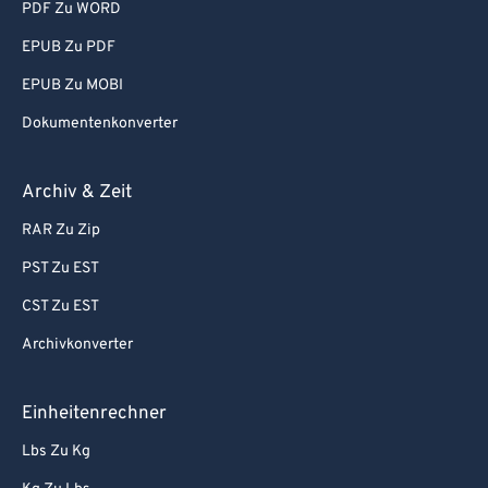
PDF Zu WORD
74
74
EPUB Zu PDF
75
75
EPUB Zu MOBI
76
76
Dokumentenkonverter
77
77
78
78
Archiv & Zeit
79
79
RAR Zu Zip
80
80
PST Zu EST
81
81
CST Zu EST
82
82
Archivkonverter
83
83
84
84
Einheitenrechner
85
85
Lbs Zu Kg
86
86