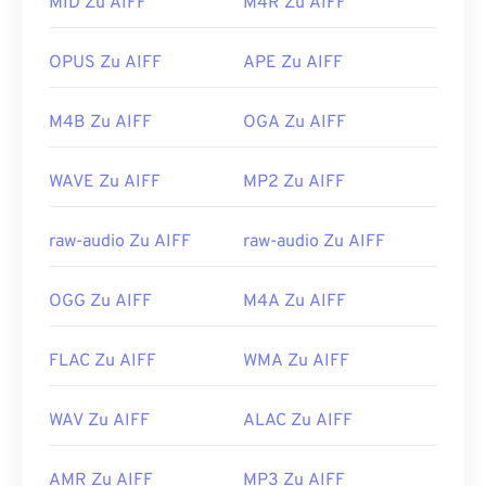
konvertieren müssen, um sie öffnen zu können –
MID Zu AIFF
M4R Zu AIFF
wahrscheinlich in eine MP3-Datei. Mobile Apple-
Produkte öffnen AIFF-Dateien ohne
OPUS Zu AIFF
APE Zu AIFF
Dateikonvertierung.
Entwickelt von:
Apple Inc.
M4B Zu AIFF
OGA Zu AIFF
Erstveröffentlichung:
1988
WAVE Zu AIFF
MP2 Zu AIFF
Nützliche Links:
https://en.wikipedia.org/wiki/Audio_Interchange_File_F
raw-audio Zu AIFF
raw-audio Zu AIFF
https://www.lifewire.com/aiff-aif-aifc-files-
2619569
OGG Zu AIFF
M4A Zu AIFF
FLAC Zu AIFF
WMA Zu AIFF
WAV Zu AIFF
ALAC Zu AIFF
AMR Zu AIFF
MP3 Zu AIFF