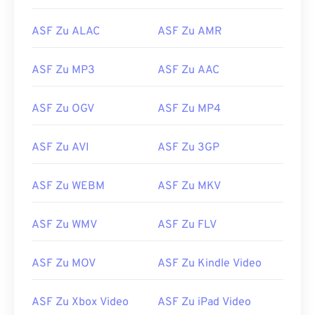
ASF Zu ALAC
ASF Zu AMR
ASF Zu MP3
ASF Zu AAC
00
00
00
00
00
00
00
00
ASF Zu OGV
ASF Zu MP4
00
00
00
00
00
00
00
00
ASF Zu AVI
ASF Zu 3GP
01
01
01
01
01
01
01
01
02
02
02
02
02
02
02
02
ASF Zu WEBM
ASF Zu MKV
03
03
03
03
03
03
03
03
ASF Zu WMV
ASF Zu FLV
04
04
04
04
04
04
04
04
05
05
05
05
05
05
05
05
ASF Zu MOV
ASF Zu Kindle Video
06
06
06
06
06
06
06
06
ASF Zu Xbox Video
ASF Zu iPad Video
07
07
07
07
07
07
07
07