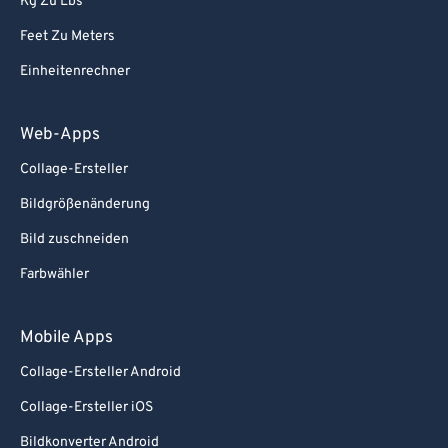
Kg Zu Lbs
87
87
Feet Zu Meters
88
88
Einheitenrechner
89
89
90
90
Web-Apps
91
91
Collage-Ersteller
92
92
Bildgrößenänderung
93
93
Bild zuschneiden
94
94
Farbwähler
95
95
96
96
Mobile Apps
97
97
Collage-Ersteller Android
98
98
Collage-Ersteller iOS
99
99
Bildkonverter Android