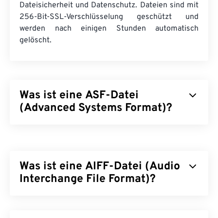
Dateisicherheit und Datenschutz. Dateien sind mit
256-Bit-SSL-Verschlüsselung geschützt und
werden nach einigen Stunden automatisch
gelöscht.
Was ist eine ASF-Datei
(Advanced Systems Format)?
Advanced Systems Format (ASF) ist ein
proprietäres
Microsoft-Produkt, das als Container
für Windows-Multimediainhalte dient. Microsoft hat
Was ist eine AIFF-Datei (Audio
es für Streaming und system- und
protokollunabhängig konzipiert. Es unterstützt
Interchange File Format)?
Kapitel, Untertitel, Metadaten-Tags, Streaming und
Hardware-Player, jedoch keine Menüs.
Apple
hat das Audio Interchange File Format (AIFF)
zur Speicherung hochwertiger digitaler Audiodaten