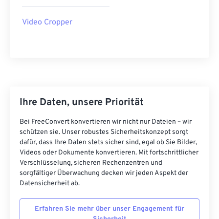
21
21
21
21
21
21
21
21
Video Cropper
22
22
22
22
22
22
22
22
23
23
23
23
23
23
23
23
24
24
24
24
24
24
25
25
25
25
25
25
26
26
26
26
26
26
Ihre Daten, unsere Priorität
27
27
27
27
27
27
Bei FreeConvert konvertieren wir nicht nur Dateien – wir
28
28
28
28
28
28
schützen sie. Unser robustes Sicherheitskonzept sorgt
29
29
29
29
29
29
dafür, dass Ihre Daten stets sicher sind, egal ob Sie Bilder,
Videos oder Dokumente konvertieren. Mit fortschrittlicher
30
30
30
30
30
30
Verschlüsselung, sicheren Rechenzentren und
31
31
31
31
31
31
sorgfältiger Überwachung decken wir jeden Aspekt der
Datensicherheit ab.
32
32
32
32
32
32
33
33
33
33
33
33
Erfahren Sie mehr über unser Engagement für