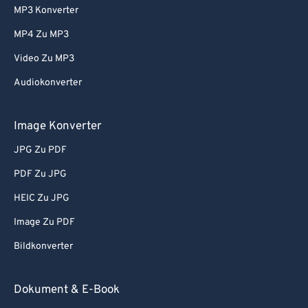
MP3 Konverter
61
61
MP4 Zu MP3
62
62
Video Zu MP3
63
63
Audiokonverter
64
64
65
65
Image Konverter
66
66
JPG Zu PDF
67
67
PDF Zu JPG
68
68
HEIC Zu JPG
69
69
Image Zu PDF
70
70
Bildkonverter
71
71
72
72
Dokument & E-Book
73
73