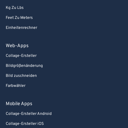
86
86
Kg Zu Lbs
87
87
Feet Zu Meters
88
88
Einheitenrechner
89
89
90
90
Web-Apps
91
91
Collage-Ersteller
92
92
Bildgrößenänderung
93
93
Bild zuschneiden
94
94
Farbwähler
95
95
96
96
Mobile Apps
97
97
Collage-Ersteller Android
98
98
Collage-Ersteller iOS
99
99