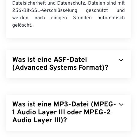
Dateisicherheit und Datenschutz. Dateien sind mit
256-Bit-SSL-Verschlüsselung geschützt und
werden nach einigen Stunden automatisch
gelöscht.
Was ist eine ASF-Datei
(Advanced Systems Format)?
Advanced Systems Format (ASF) ist ein
proprietäres
Microsoft-Produkt, das als Container
für Windows-Multimediainhalte dient. Microsoft hat
Was ist eine MP3-Datei (MPEG-
es für Streaming und system- und
protokollunabhängig konzipiert. Es unterstützt
1 Audio Layer III oder MPEG-2
Kapitel, Untertitel, Metadaten-Tags, Streaming und
Audio Layer III)?
Hardware-Player, jedoch keine Menüs.
MPEG-1 Audio Layer III bzw. MPEG-2 Audio Layer