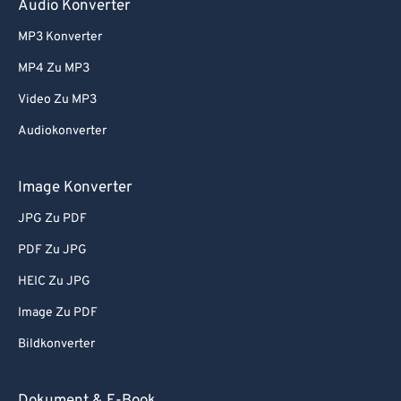
Audio Konverter
60
60
MP3 Konverter
61
61
MP4 Zu MP3
62
62
Video Zu MP3
63
63
Audiokonverter
64
64
65
65
Image Konverter
66
66
JPG Zu PDF
67
67
PDF Zu JPG
68
68
HEIC Zu JPG
69
69
Image Zu PDF
70
70
Bildkonverter
71
71
72
72