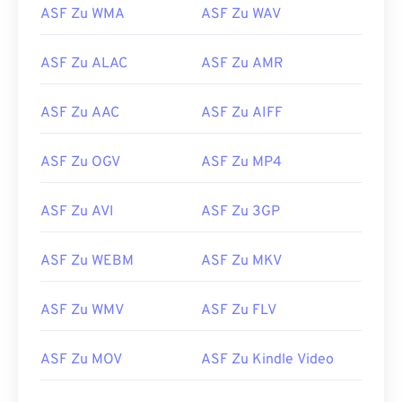
ASF Zu WMA
ASF Zu WAV
ASF Zu ALAC
ASF Zu AMR
ASF Zu AAC
ASF Zu AIFF
00
00
00
00
00
00
00
00
ASF Zu OGV
ASF Zu MP4
00
00
00
00
00
00
00
00
ASF Zu AVI
ASF Zu 3GP
01
01
01
01
01
01
01
01
02
02
02
02
02
02
02
02
ASF Zu WEBM
ASF Zu MKV
03
03
03
03
03
03
03
03
ASF Zu WMV
ASF Zu FLV
04
04
04
04
04
04
04
04
05
05
05
05
05
05
05
05
ASF Zu MOV
ASF Zu Kindle Video
06
06
06
06
06
06
06
06