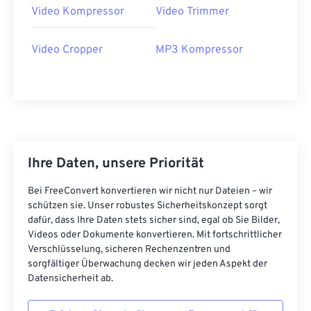
Video Kompressor
Video Trimmer
21
21
21
21
21
21
21
21
22
22
22
22
22
22
22
22
Video Cropper
MP3 Kompressor
23
23
23
23
23
23
23
23
24
24
24
24
24
24
25
25
25
25
25
25
26
26
26
26
26
26
Ihre Daten, unsere Priorität
27
27
27
27
27
27
28
28
28
28
28
28
Bei FreeConvert konvertieren wir nicht nur Dateien – wir
schützen sie. Unser robustes Sicherheitskonzept sorgt
29
29
29
29
29
29
dafür, dass Ihre Daten stets sicher sind, egal ob Sie Bilder,
30
30
30
30
30
30
Videos oder Dokumente konvertieren. Mit fortschrittlicher
Verschlüsselung, sicheren Rechenzentren und
31
31
31
31
31
31
sorgfältiger Überwachung decken wir jeden Aspekt der
Datensicherheit ab.
32
32
32
32
32
32
33
33
33
33
33
33