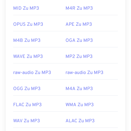
Ein weiteres Programm, das MP3-Dateien öffnen
MID Zu MP3
M4R Zu MP3
kann, ist
der VLC Media Player
. Beachten Sie, dass
zwei weitere Dateitypen die Erweiterung MP3
OPUS Zu MP3
APE Zu MP3
verwenden. Dabei handelt es sich um die veraltete
Datei „Masterpoint Green Points Data“
und
die mit
M4B Zu MP3
OGA Zu MP3
der Ransomware TeslaCrypt 3.0 verschlüsselte
Datei
. Dabei handelt es sich um Schadsoftware,
WAVE Zu MP3
MP2 Zu MP3
die Lösegeld in Bitcoins forderte, inzwischen aber
glücklicherweise deaktiviert ist und keine
Bedrohung mehr darstellt.
raw-audio Zu MP3
raw-audio Zu MP3
Entwickelt von:
ISO
/
IEC
,
Moving Pictures
Experts Group
OGG Zu MP3
M4A Zu MP3
Erstveröffentlichung:
1993
FLAC Zu MP3
WMA Zu MP3
Nützliche Links:
https://en.wikipedia.org/wiki/MP3
WAV Zu MP3
ALAC Zu MP3
https://mpeg.chiariglione.org/standards/mpeg-