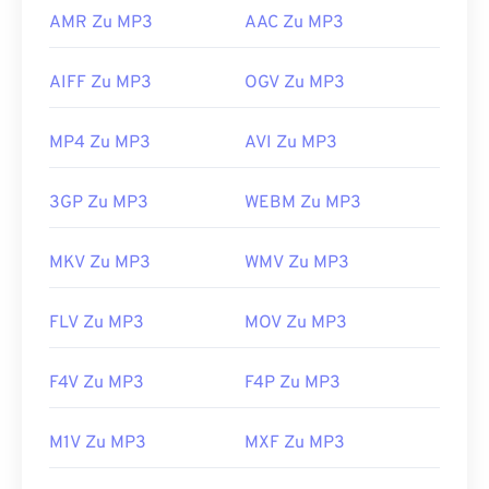
a/music-player-application-format.html
AMR Zu MP3
AAC Zu MP3
AIFF Zu MP3
OGV Zu MP3
MP4 Zu MP3
AVI Zu MP3
3GP Zu MP3
WEBM Zu MP3
MKV Zu MP3
WMV Zu MP3
FLV Zu MP3
MOV Zu MP3
F4V Zu MP3
F4P Zu MP3
M1V Zu MP3
MXF Zu MP3