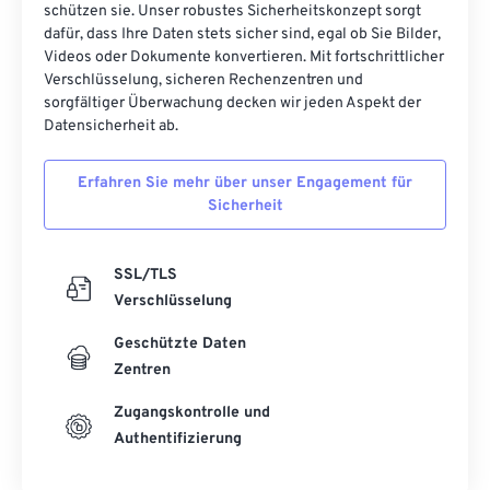
schützen sie. Unser robustes Sicherheitskonzept sorgt
41
41
41
41
41
41
dafür, dass Ihre Daten stets sicher sind, egal ob Sie Bilder,
42
42
42
42
42
42
Videos oder Dokumente konvertieren. Mit fortschrittlicher
Verschlüsselung, sicheren Rechenzentren und
43
43
43
43
43
43
sorgfältiger Überwachung decken wir jeden Aspekt der
44
44
44
44
44
44
Datensicherheit ab.
45
45
45
45
45
45
Erfahren Sie mehr über unser Engagement für
46
46
46
46
46
46
Sicherheit
47
47
47
47
47
47
48
48
48
48
48
48
SSL/TLS
Verschlüsselung
49
49
49
49
49
49
Geschützte Daten
50
50
50
50
50
50
Zentren
51
51
51
51
51
51
Zugangskontrolle und
52
52
52
52
52
52
Authentifizierung
53
53
53
53
53
53