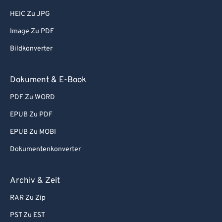
81
81
HEIC Zu JPG
82
82
Image Zu PDF
83
83
Bildkonverter
84
84
Dokument & E-Book
85
85
PDF Zu WORD
86
86
87
87
EPUB Zu PDF
88
88
EPUB Zu MOBI
89
89
Dokumentenkonverter
90
90
Archiv & Zeit
91
91
RAR Zu Zip
92
92
PST Zu EST
93
93