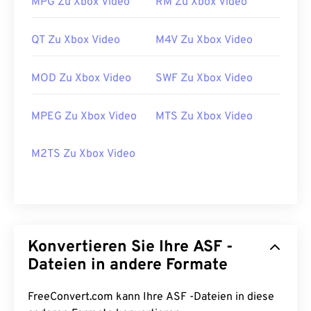
MPG Zu Xbox Video
RM Zu Xbox Video
QT Zu Xbox Video
M4V Zu Xbox Video
MOD Zu Xbox Video
SWF Zu Xbox Video
MPEG Zu Xbox Video
MTS Zu Xbox Video
M2TS Zu Xbox Video
00
00
00
00
00
00
00
00
Konvertieren Sie Ihre ASF -
Dateien in andere Formate
00
00
00
00
00
00
00
00
FreeConvert.com kann Ihre ASF -Dateien in diese
01
01
01
01
01
01
01
01