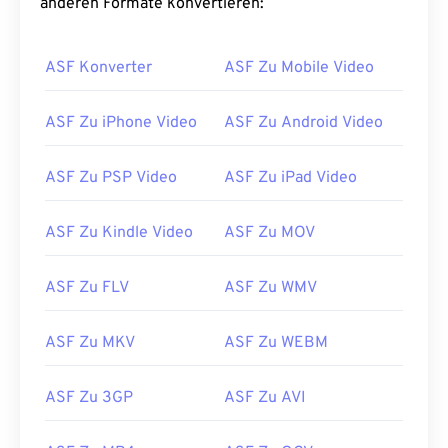
anderen Formate konvertieren:
02
02
02
02
02
02
02
02
03
03
03
03
03
03
03
03
ASF Konverter
ASF Zu Mobile Video
04
04
04
04
04
04
04
04
ASF Zu iPhone Video
ASF Zu Android Video
05
05
05
05
05
05
05
05
06
06
06
06
06
06
06
06
ASF Zu PSP Video
ASF Zu iPad Video
07
07
07
07
07
07
07
07
ASF Zu Kindle Video
ASF Zu MOV
08
08
08
08
08
08
08
08
09
09
09
09
09
09
09
09
ASF Zu FLV
ASF Zu WMV
10
10
10
10
10
10
10
10
11
11
11
11
11
11
11
11
ASF Zu MKV
ASF Zu WEBM
12
12
12
12
12
12
12
12
ASF Zu 3GP
ASF Zu AVI
13
13
13
13
13
13
13
13
14
14
14
14
14
14
14
14