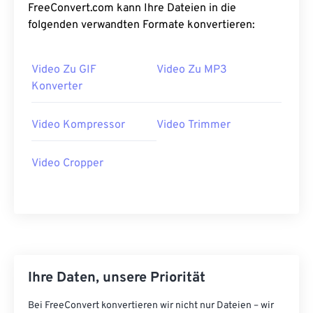
FreeConvert.com kann Ihre Dateien in die
28
28
28
28
28
28
folgenden verwandten Formate konvertieren:
29
29
29
29
29
29
30
30
30
30
30
30
Video Zu GIF
Video Zu MP3
31
31
31
31
31
31
Konverter
32
32
32
32
32
32
Video Kompressor
Video Trimmer
33
33
33
33
33
33
34
34
34
34
34
34
Video Cropper
35
35
35
35
35
35
36
36
36
36
36
36
37
37
37
37
37
37
38
38
38
38
38
38
39
39
39
39
39
39
Ihre Daten, unsere Priorität
40
40
40
40
40
40
Bei FreeConvert konvertieren wir nicht nur Dateien – wir