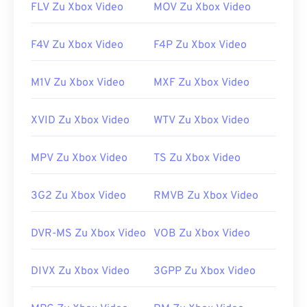
Erstveröffentlichung:
1995
FLV Zu Xbox Video
MOV Zu Xbox Video
Nützliche Links:
F4V Zu Xbox Video
F4P Zu Xbox Video
https://en.wikipedia.org/wiki/Advanced_Systems_Form
https://docs.microsoft.com/en-
M1V Zu Xbox Video
MXF Zu Xbox Video
us/windows/desktop/wmformat/overview-of-the-
asf-format
XVID Zu Xbox Video
WTV Zu Xbox Video
MPV Zu Xbox Video
TS Zu Xbox Video
3G2 Zu Xbox Video
RMVB Zu Xbox Video
DVR-MS Zu Xbox Video
VOB Zu Xbox Video
DIVX Zu Xbox Video
3GPP Zu Xbox Video