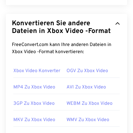
Advanced Systems Format (ASF) ist ein
proprietäres
Microsoft-Produkt, das als Container
Konvertieren Sie andere
für Windows-Multimediainhalte dient. Microsoft hat
es für Streaming und system- und
Dateien in Xbox Video -Format
protokollunabhängig konzipiert. Es unterstützt
Kapitel, Untertitel, Metadaten-Tags, Streaming und
FreeConvert.com kann Ihre anderen Dateien in
Hardware-Player, jedoch keine Menüs.
Xbox Video -Format konvertieren:
Wie öffnet man eine ASF-Datei?
Xbox Video Konverter
OGV Zu Xbox Video
Zum Öffnen einer ASF-Datei verwenden Sie am
besten
den Windows Media Player
. Alternativ ist
MP4 Zu Xbox Video
AVI Zu Xbox Video
auch
der VLC Media Player
eine gute Wahl.
Beachten Sie, dass ASF
WMA-
und
WMV-
Dateien
3GP Zu Xbox Video
WEBM Zu Xbox Video
enthalten kann, die möglicherweise als
Dateierweiterung der ASF-Datei angezeigt werden.
MKV Zu Xbox Video
WMV Zu Xbox Video
Entwickelt von:
Microsoft