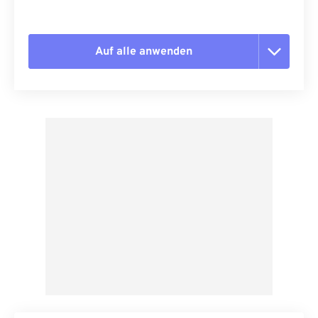
Auf alle anwenden
Alle Optionen zurücksetzen
Aus Vorgabe anwenden
Als Vorgabe speichern