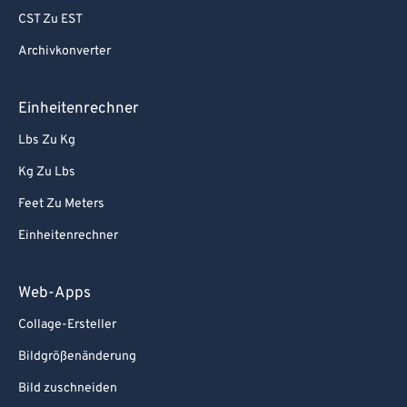
94
94
CST Zu EST
95
95
Archivkonverter
96
96
Einheitenrechner
97
97
Lbs Zu Kg
98
98
Kg Zu Lbs
99
99
Feet Zu Meters
Einheitenrechner
Web-Apps
Collage-Ersteller
Bildgrößenänderung
Bild zuschneiden