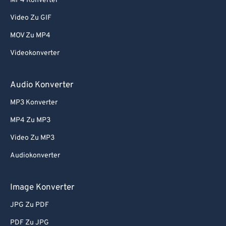
67
67
MP4 Konverter
68
68
Video Zu GIF
69
69
MOV Zu MP4
70
70
Videokonverter
71
71
Audio Konverter
72
72
73
73
MP3 Konverter
74
74
MP4 Zu MP3
75
75
Video Zu MP3
76
76
Audiokonverter
77
77
Image Konverter
78
78
JPG Zu PDF
79
79
80
80
PDF Zu JPG