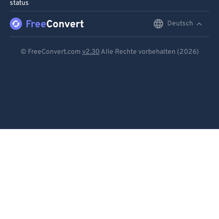
status
Deutsch
English
Deutsch
© FreeConvert.com
v2.30
Alle Rechte vorbehalten (2026)
Español
Français
Português
Italiano
Dutch
日本語
简体中文
繁體中文