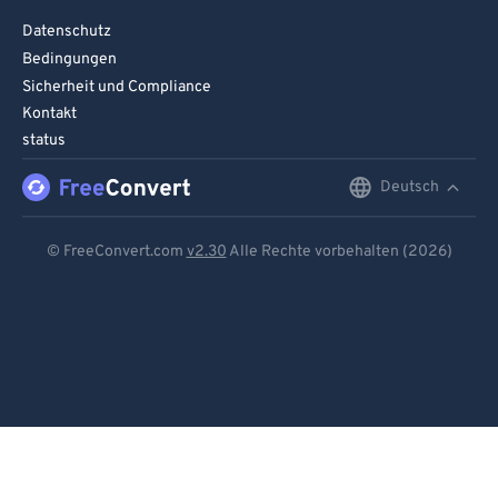
Datenschutz
Bedingungen
Sicherheit und Compliance
Kontakt
status
Deutsch
English
Deutsch
© FreeConvert.com
v2.30
Alle Rechte vorbehalten (2026)
Español
Français
Português
Italiano
Dutch