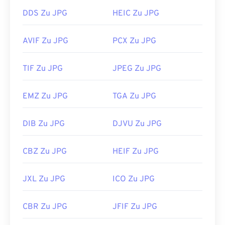
Erstveröffentlichung:
18. September 1992
DDS Zu JPG
HEIC Zu JPG
Verwandte JPG-Tools:
AVIF Zu JPG
PCX Zu JPG
Verwenden Sie unseren
Farbwähler,
um Farben aus
Bildern auszuwählen
TIF Zu JPG
JPEG Zu JPG
EMZ Zu JPG
TGA Zu JPG
DIB Zu JPG
DJVU Zu JPG
CBZ Zu JPG
HEIF Zu JPG
JXL Zu JPG
ICO Zu JPG
CBR Zu JPG
JFIF Zu JPG