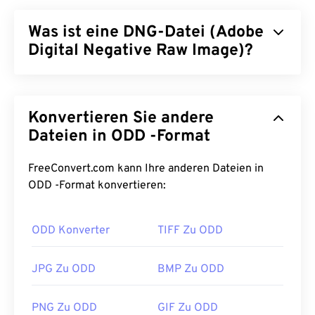
Was ist eine DNG-Datei (Adobe
Digital Negative Raw Image)?
Adobe Digital Negative Raw Image (DNG) ist ein
RAW-Dateityp für Digitalkameras. Obwohl DNG von
Konvertieren Sie andere
Adobe entwickelt wurde, ist es nicht proprietär für
eine bestimmte Kamera, Software oder Plattform.
Dateien in ODD -Format
Darüber hinaus dient das DNG-Format als offener
Standard für RAW-Formate digitaler Kameras.
FreeConvert.com kann Ihre anderen Dateien in
Fotografen verwenden häufig das DNG-Format, um
ODD -Format konvertieren:
ihre RAW-Bilder mit einer Vielzahl von Software
verwenden zu können.
ODD Konverter
TIFF Zu ODD
Wie öffnet man eine DNG-Datei?
JPG Zu ODD
BMP Zu ODD
Das Standardprogramm zum Öffnen von DNG ist
Adobe Photoshop
Lightroom
. DNG lässt sich
PNG Zu ODD
GIF Zu ODD