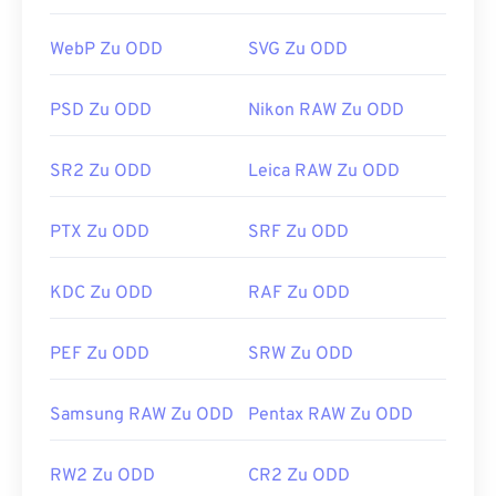
problemlos in allen Bildbearbeitungsprogrammen
von Adobe öffnen, beispielsweise
Photoshop
und
WebP Zu ODD
SVG Zu ODD
Creative Cloud
. Eine Alternative zu Adobe-
Produkten ist
XnView MP
.
PSD Zu ODD
Nikon RAW Zu ODD
DNG wird häufig in JPEG (
DNG to JPG Converter
)
SR2 Zu ODD
Leica RAW Zu ODD
und andere bearbeitbare Bildformate konvertiert.
Es stehen verschiedene Programme zur
PTX Zu ODD
SRF Zu ODD
Konvertierung von DNG zur Verfügung, darunter
die bereits erwähnten Adobe-Produkte. Verwenden
Sie unter Windows
Zoner Photo Studio
,
HDR
KDC Zu ODD
RAF Zu ODD
Darkroom
und
FastStone Image Viewer
. Unter
Linux/Unix versuchen Sie es
mit darktable
.
PEF Zu ODD
SRW Zu ODD
Samsung RAW Zu ODD
Pentax RAW Zu ODD
Entwickelt von:
Adobe Inc.
Erstveröffentlichung:
27. September 2004
RW2 Zu ODD
CR2 Zu ODD
Nützliche Links: