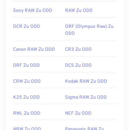
https://en.wikipedia.org/wiki/Digital_Negative
Sony RAW Zu ODD
RAW Zu ODD
DCR Zu ODD
ORF (Olympus Raw) Zu
ODD
Canon RAW Zu ODD
CR3 Zu ODD
DRF Zu ODD
DCS Zu ODD
CRW Zu ODD
Kodak RAW Zu ODD
K25 Zu ODD
Sigma RAW Zu ODD
RWL Zu ODD
NEF Zu ODD
NRW Zu ODD
Panasonic RAW Zu