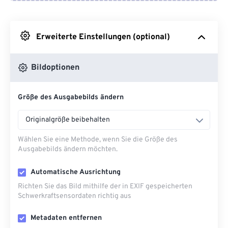
Von Google Drive
Erweiterte Einstellungen (optional)
Von OneDrive
Bildoptionen
Von URL
Größe des Ausgabebilds ändern
Originalgröße beibehalten
Wählen Sie eine Methode, wenn Sie die Größe des
Ausgabebilds ändern möchten.
Automatische Ausrichtung
Richten Sie das Bild mithilfe der in EXIF ​​gespeicherten
Schwerkraftsensordaten richtig aus
Metadaten entfernen