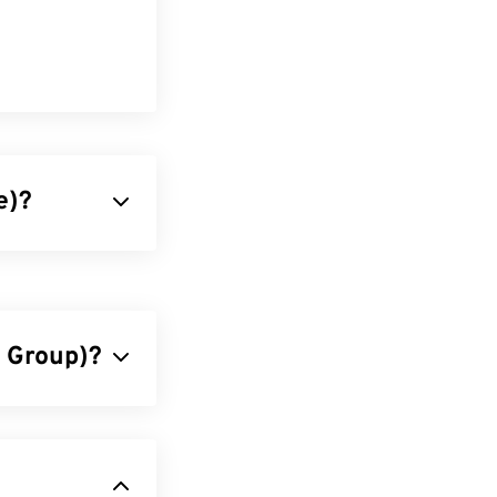
e)?
 vom
Windows
urch 32 Bit pro
 des 16-Bit-
s Group)?
 Fotos und
ergreifend
n JPG ist der
ein beliebtes
en sich JPG-