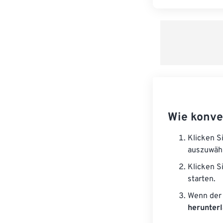
Wie konve
Klicken S
auszuwäh
Klicken S
starten.
Wenn der 
herunter