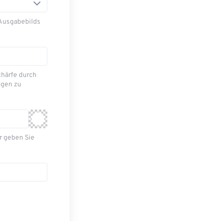
 Ausgabebilds
chärfe durch
ngen zu
r geben Sie