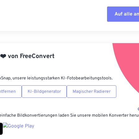
Auf alle 
Alle Optione
Aus Vorgabe
❤️
von
FreeConvert
Als Vorgabe 
pSnap, unsere leistungsstarken KI-Fotobearbeitungstools.
ntfernen
KI-Bildgenerator
Magischer Radierer
einfache Bildkonvertierungen laden Sie unsere mobilen Konverter heru