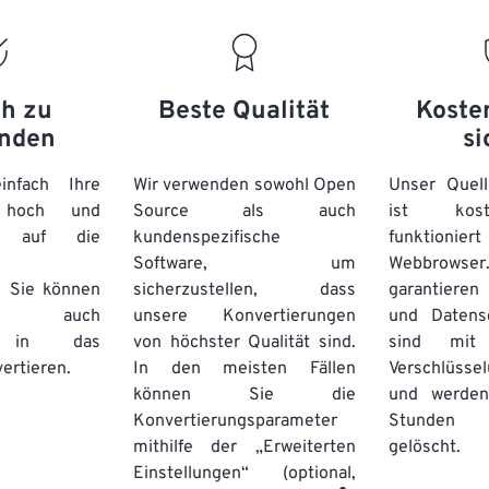
ch zu
Beste Qualität
Koste
nden
si
nfach Ihre
Wir verwenden sowohl Open
Unser Quell
n hoch und
Source als auch
ist kos
e auf die
kundenspezifische
funktioni
Software, um
Webbro
. Sie können
sicherzustellen, dass
garantieren 
auch
unsere Konvertierungen
und Datens
se in das
von höchster Qualität sind.
sind mit 
ertieren.
In den meisten Fällen
Verschlüsse
können Sie die
und werden
Konvertierungsparameter
Stunden 
mithilfe der „Erweiterten
gelöscht.
Einstellungen“ (optional,