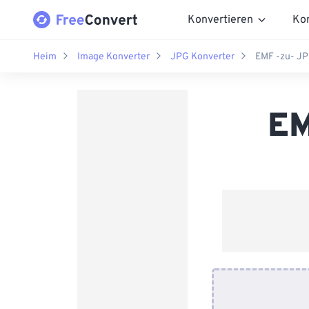
Konvertieren
Ko
Heim
Image Konverter
JPG Konverter
EMF -zu- JP
EM