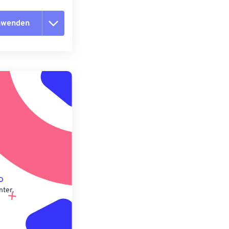
anwenden
n zurücksetzen
 anwenden
speichern
nter.