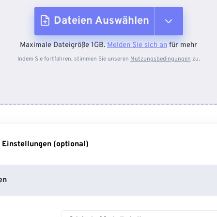
Dateien Auswählen
Maximale Dateigröße 1GB.
Melden Sie sich an
für mehr
Vom Gerät
Indem Sie fortfahren, stimmen Sie unseren
Nutzungsbedingungen
zu.
Von Dropbox
Von Google Drive
 Einstellungen (optional)
Von OneDrive
en
Von URL