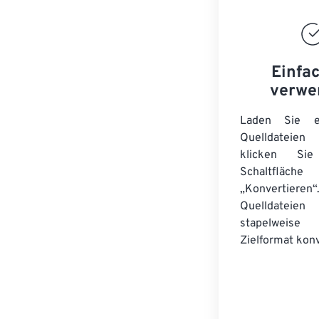
Einfa
verwe
Laden Sie ei
Quelldateie
klicken Si
Schaltfläche
„Konvertieren“
Quelldateien
stapelwei
Zielformat konv