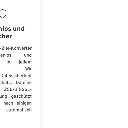
nlos und
cher
-Ziel-Konverter
tenlos und
ert in jedem
wser. Wir
Dateisicherheit
chutz. Dateien
256-Bit-SSL-
lung geschützt
 nach einigen
automatisch