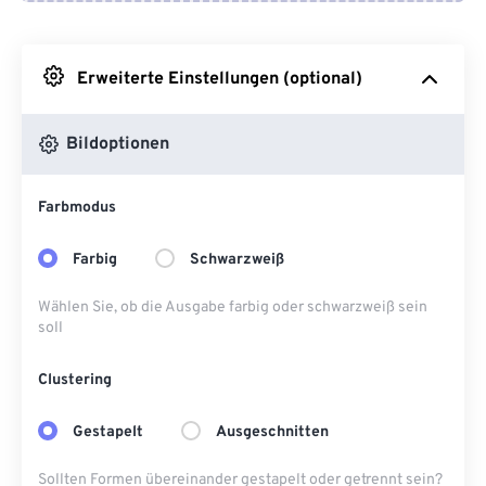
Von Google Drive
Erweiterte Einstellungen (optional)
Von OneDrive
Bildoptionen
Von URL
Farbmodus
Farbig
Schwarzweiß
Wählen Sie, ob die Ausgabe farbig oder schwarzweiß sein
soll
Clustering
Gestapelt
Ausgeschnitten
Sollten Formen übereinander gestapelt oder getrennt sein?