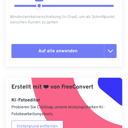
Mindestwinkelverschiebung (in Grad), um als Schnittpunkt
zwischen Kurven zu gelten
Auf alle anwenden
Alle Optionen zurücksetzen
Aus Vorgabe anwenden
Erstellt mit
❤️
von
FreeConvert
Als Vorgabe speichern
KI-Fotoeditor
Probieren Sie ClipSnap, unsere leistungsstarken KI-
Fotobearbeitungstools.
Hintergrund entfernen