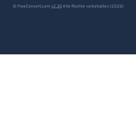
Deutsch
© FreeConvert.com
v2.30
Alle Rechte vorbehalten (2026)
Español
Français
Português
Italiano
Dutch
日本語
简体中文
繁體中文
한국어
Svenska