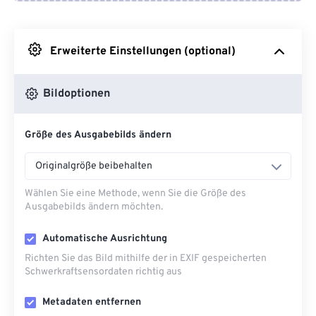
Von Google Drive
Erweiterte Einstellungen (optional)
Von OneDrive
Bildoptionen
Von URL
Größe des Ausgabebilds ändern
Originalgröße beibehalten
Wählen Sie eine Methode, wenn Sie die Größe des
Ausgabebilds ändern möchten.
Automatische Ausrichtung
Richten Sie das Bild mithilfe der in EXIF ​​gespeicherten
Schwerkraftsensordaten richtig aus
Metadaten entfernen