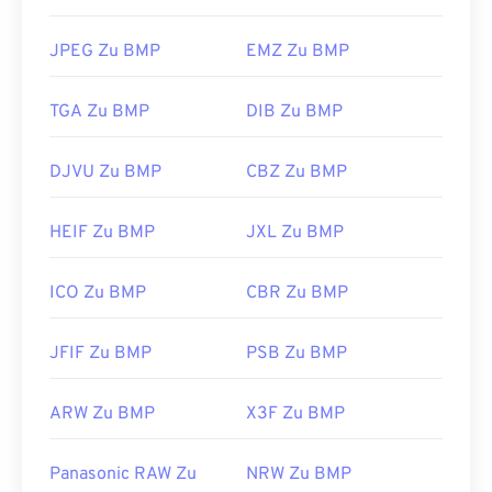
Photoshop
, Microsoft
Photos
,
Apple Preview
,
Apple Photos
und
ColorStrokes
.
Verwandte JPG-Tools:
JPEG Zu BMP
EMZ Zu BMP
Verwenden Sie unseren
Farbwähler,
um Farben aus
Bildern auszuwählen
Entwickelt von:
Microsoft Corporation
TGA Zu BMP
DIB Zu BMP
Erstveröffentlichung:
20. November 1985
DJVU Zu BMP
CBZ Zu BMP
Nützliche Links:
https://en.wikipedia.org/wiki/BMP_file_format
HEIF Zu BMP
JXL Zu BMP
https://docs.microsoft.com/en-
us/windows/win32/gdi/bitmaps
ICO Zu BMP
CBR Zu BMP
JFIF Zu BMP
PSB Zu BMP
ARW Zu BMP
X3F Zu BMP
Panasonic RAW Zu
NRW Zu BMP