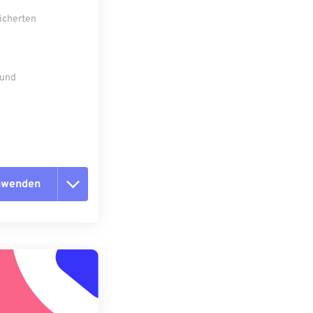
eicherten
 und
anwenden
n zurücksetzen
 anwenden
speichern