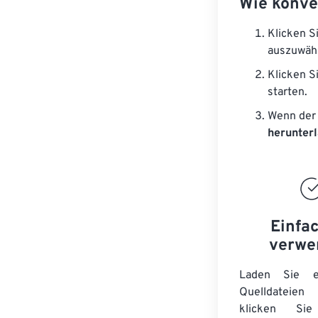
Wie konve
Klicken S
auszuwäh
Klicken S
starten.
Wenn der 
herunter
Einfa
verwe
Laden Sie ei
Quelldateie
klicken Si