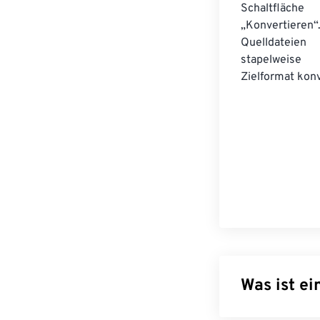
Schaltfläche
„Konvertieren“
Quelldateien
stapelwei
Zielformat konv
Was ist ei