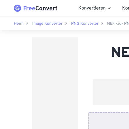
Konvertieren
Ko
Heim
Image Konverter
PNG Konverter
NEF -zu- P
NE