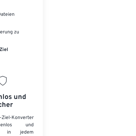
ateien
erung zu
Ziel
nlos und
cher
-Ziel-Konverter
tenlos und
ert in jedem