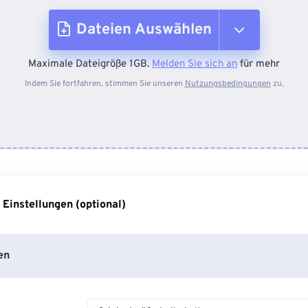
Dateien Auswählen
Maximale Dateigröße 1GB.
Melden Sie sich an
für mehr
Vom Gerät
Indem Sie fortfahren, stimmen Sie unseren
Nutzungsbedingungen
zu.
Von Dropbox
Von Google Drive
 Einstellungen (optional)
Von OneDrive
en
Von URL