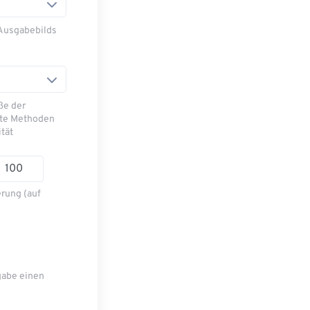
 Ausgabebilds
ße der
ete Methoden
tät
rung (auf
gabe einen