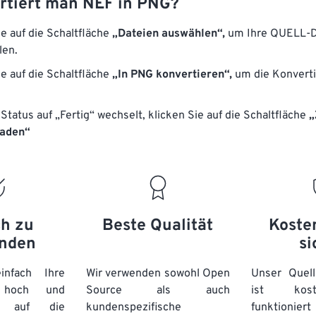
rtiert man NEF in PNG?
ie auf die Schaltfläche
„Dateien auswählen“,
um Ihre QUELL-D
len.
ie auf die Schaltfläche
„In PNG konvertieren“,
um die Konverti
Status auf „Fertig“ wechselt, klicken Sie auf die Schaltfläche
„
laden“
ch zu
Beste Qualität
Koste
nden
si
nfach Ihre
Wir verwenden sowohl Open
Unser Quell
n hoch und
Source als auch
ist kos
e auf die
kundenspezifische
funktioni