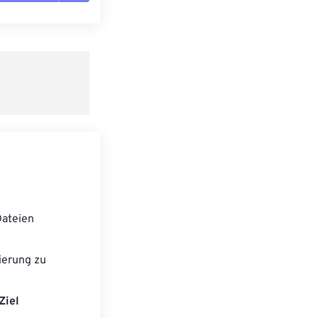
n zurücksetzen
 anwenden
speichern
ateien
ierung zu
Ziel