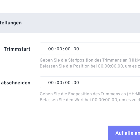
tellungen
Trimmstart
00
:
00
:
00
.
00
Geben Sie die Startposition des Trimmens an (HH:
Belassen Sie die Position bei 00:00:00.00, um es z
00
00
00
00
01
01
01
01
 abschneiden
00
:
00
:
00
.
00
02
02
02
02
Geben Sie die Endposition des Trimmens an (HH:M
Belassen Sie den Wert bei 00:00:00.00, um es zu d
03
03
03
03
00
00
00
00
04
04
04
04
01
01
01
01
05
05
05
05
02
02
02
02
Auf alle 
06
06
06
06
03
03
03
03