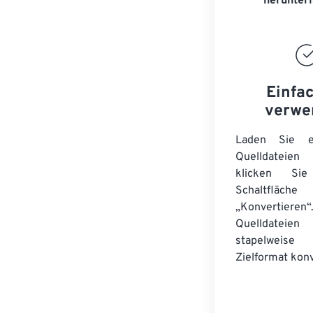
herunter
Einfa
verwe
Laden Sie ei
Quelldateie
klicken Si
Schaltfläche
„Konvertieren“
Quelldateien
stapelwei
Zielformat konv