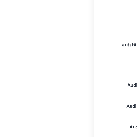
Lautstä
Aud
Audi
Au