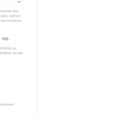
imieren des
nden, wählen
 konvertieren,
utstärke zu
tstärke um die
diostream