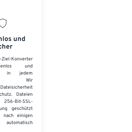
nlos und
cher
-Ziel-Konverter
tenlos und
ert in jedem
wser. Wir
Dateisicherheit
chutz. Dateien
256-Bit-SSL-
lung geschützt
 nach einigen
automatisch