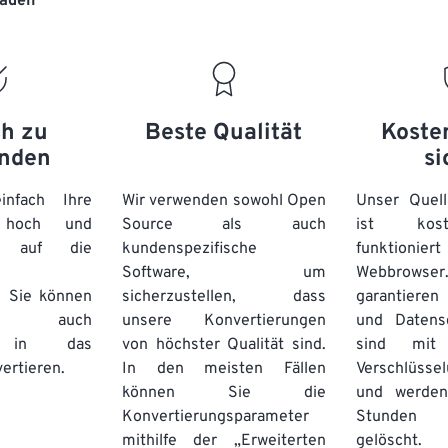
laden“
20
20
20
20
17
17
17
17
21
21
21
21
18
18
18
18
22
22
22
22
19
19
19
19
23
23
23
23
20
20
20
20
ch zu
Beste Qualität
Koste
24
24
24
nden
si
21
21
21
21
25
25
25
22
22
22
22
nfach Ihre
Wir verwenden sowohl Open
Unser Quell
26
26
26
n hoch und
Source als auch
23
23
23
23
ist kos
e auf die
kundenspezifische
funktioni
27
27
27
24
24
24
Software, um
Webbro
28
28
28
25
25
25
. Sie können
sicherzustellen, dass
garantieren 
auch
unsere Konvertierungen
29
29
29
und Datens
26
26
26
se in das
von höchster Qualität sind.
sind mit 
30
30
30
27
27
27
ertieren.
In den meisten Fällen
Verschlüsse
31
31
31
können Sie die
und werden
28
28
28
Konvertierungsparameter
Stunden 
32
32
32
29
29
29
mithilfe der „Erweiterten
gelöscht.