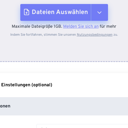
Dateien Auswählen
Maximale Dateigröße 1GB.
Melden Sie sich an
für mehr
Vom Gerät
Indem Sie fortfahren, stimmen Sie unseren
Nutzungsbedingungen
zu.
Von Dropbox
Von Google Drive
 Einstellungen (optional)
Von OneDrive
ionen
Von URL