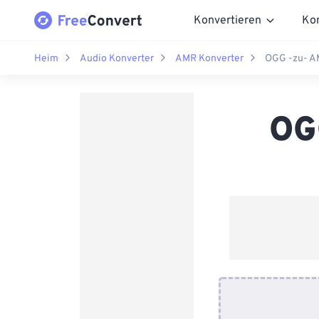
Konvertieren
Ko
Heim
Audio Konverter
AMR Konverter
OGG -zu- A
OG