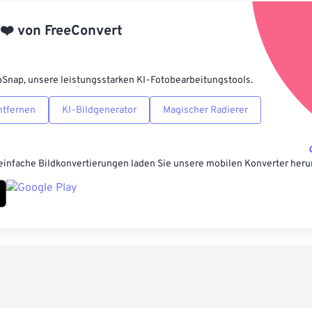
Aus Vorgabe
❤️
von
FreeConvert
Als Vorgabe 
pSnap, unsere leistungsstarken KI-Fotobearbeitungstools.
ntfernen
KI-Bildgenerator
Magischer Radierer
einfache Bildkonvertierungen laden Sie unsere mobilen Konverter heru