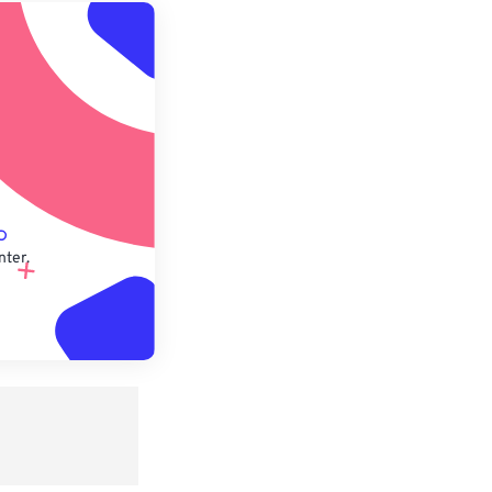
 anwenden
speichern
nter.