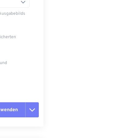
 Ausgabebilds
eicherten
 und
anwenden
n zurücksetzen