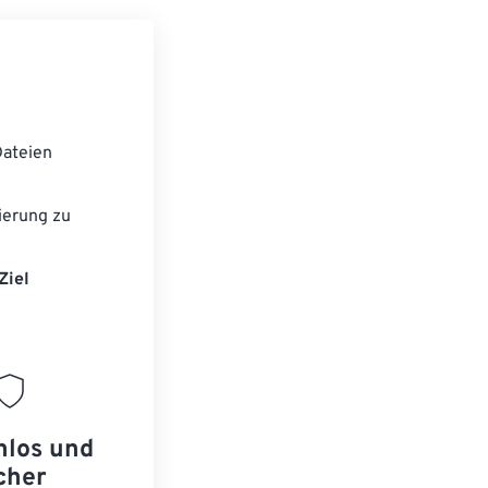
ateien
ierung zu
Ziel
nlos und
cher