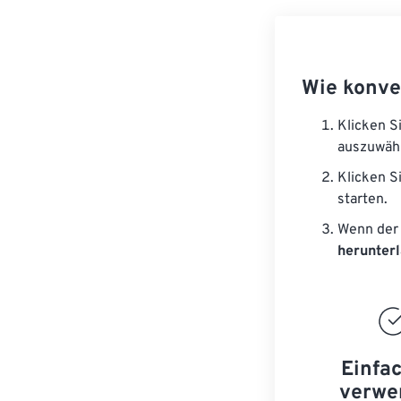
Wie konve
Klicken S
auszuwäh
Klicken S
starten.
Wenn der 
herunter
Einfa
verwe