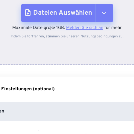
Dateien Auswählen
Maximale Dateigröße 1GB.
Melden Sie sich an
für mehr
Vom Gerät
Indem Sie fortfahren, stimmen Sie unseren
Nutzungsbedingungen
zu.
Von Dropbox
Von Google Drive
 Einstellungen (optional)
Von OneDrive
en
Von URL