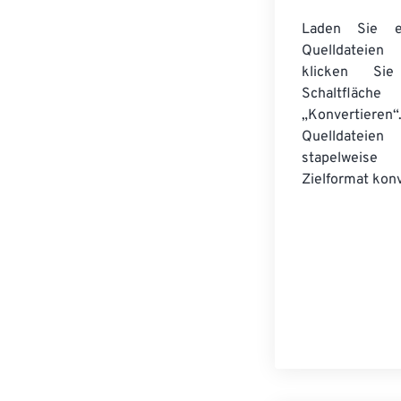
Laden Sie ei
Quelldateie
klicken Si
Schaltfläche
„Konvertieren“
Quelldateien
stapelwei
Zielformat konv