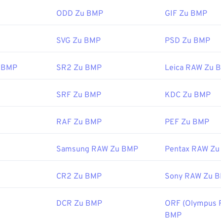
öffnen und wird häufig mit Microsoft-Betriebssystemen verknü
:
t Microsoft kann eine geräteunabhängige BMP (
Adobe Inc.
DIB
) auf fast
ODD Zu BMP
GIF Zu BMP
 oder jeder Anwendung geöffnet werden.
ichung:
19. Februar 1990
SVG Zu BMP
PSD Zu BMP
s:
ssen sich nicht nur öffnen, sondern auch mit vielen anderen
dobe.com/devnet-apps/photoshop/fileformatashtml/#50577
 BMP
SR2 Zu BMP
Leica RAW Zu 
pielsweise mit
Adobe Illustrator
. Wenn Sie die BMP-Datei in ein
öchten, empfiehlt sich
CorelDRAW
. Weitere Anwendungen zu
ind Adobe
Photoshop
, Microsoft
Photos
,
Apple Preview
,
Appl
SRF Zu BMP
KDC Zu BMP
RAF Zu BMP
PEF Zu BMP
:
Microsoft Corporation
Samsung RAW Zu BMP
Pentax RAW Zu
ichung:
20. November 1985
s:
CR2 Zu BMP
Sony RAW Zu 
ipedia.org/wiki/BMP_file_format
DCR Zu BMP
ORF (Olympus 
microsoft.com/en-us/windows/win32/gdi/bitmaps
BMP