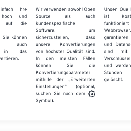
nfach Ihre
Wir verwenden sowohl Open
Unser Quell
n hoch und
Source als auch
ist kos
e auf die
kundenspezifische
funktioni
Software, um
Webbro
. Sie können
sicherzustellen, dass
garantieren 
auch
unsere Konvertierungen
und Datens
se in das
von höchster Qualität sind.
sind mit 
ertieren.
In den meisten Fällen
Verschlüsse
können Sie die
und werden
Konvertierungsparameter
Stunden 
mithilfe der „Erweiterten
gelöscht.
Einstellungen“ (optional,
suchen Sie nach dem
Symbol).