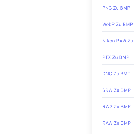
Microsoft Paint
Entwickelt von
Verknüpfung mi
PNG Zu BMP
Betriebssystem
Erstveröffentl
WebP Zu BMP
Nützliche Link
BMP-Dateien la
https://www.a
Nikon RAW Zu
erstellen, beis
konvertieren m
BMP-Dateien s
PTX Zu BMP
ColorStrokes
.
DNG Zu BMP
Entwickelt von
SRW Zu BMP
Erstveröffentl
Nützliche Link
RW2 Zu BMP
https://en.wik
RAW Zu BMP
https://docs.