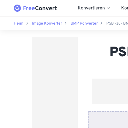
Konvertieren
Ko
Heim
Image Konverter
BMP Konverter
PSB -zu- B
PS