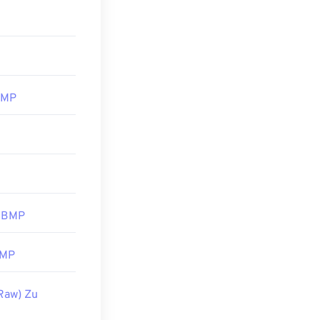
pft. Trotz der
 jedem Gerät,
 Anwendungen
409_72092
BMP
 Vektorbild
m Öffnen von
e Photos
und
 BMP
BMP
Raw) Zu