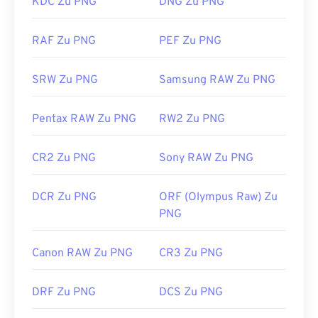
KDC Zu PNG
DNG Zu PNG
verwenden Sie die oben beschriebenen Optionen.
als andere Dateitypen. Seien Sie daher beim
Unter Linux/Unix können Sie
darktable
verwenden.
Einfügen in eine Webseite vorsichtig. Ein
RAF Zu PNG
PEF Zu PNG
Für einen plattformübergreifenden Betrachter
interessantes Feature von PNG-Dateien ist die
versuchen Sie es mit
XnView MP
.
Möglichkeit, Transparenz im Bild zu erzeugen,
SRW Zu PNG
Samsung RAW Zu PNG
insbesondere einen transparenten Hintergrund.
Entwickelt von:
Internationale Organisation für
Pentax RAW Zu PNG
RW2 Zu PNG
Normung (ISO)
Entwickelt von:
PNG Development Group
Erstveröffentlichung:
2001
Erstveröffentlichung:
1. Oktober 1996
CR2 Zu PNG
Sony RAW Zu PNG
Nützliche Links:
Nützliche Links:
DCR Zu PNG
ORF (Olympus Raw) Zu
https://whatis.techtarget.com/fileformat/RAW-
LifeWire-Artikel zu PNGs
PNG
Raw-File-Format-bitmap
Wiki-Artikel zu PNGs
Verwandte PNG-Tools:
Canon RAW Zu PNG
CR3 Zu PNG
Verwenden Sie unseren
Farbwähler,
um Farben aus
DRF Zu PNG
DCS Zu PNG
Bildern auszuwählen