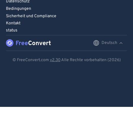
Datenschutz
Bedingungen
Sicherheit und Compliance
Kontakt
status
Deutsch
English
Deutsch
© FreeConvert.com
v2.30
Alle Rechte vorbehalten (2026)
Español
Français
Português
Italiano
Dutch
日本語