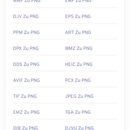
WMF Zu PNG
EMF Zu PNG
als andere Dateitypen. Seien Sie daher beim
Einfügen in eine Webseite vorsichtig. Ein
DJV Zu PNG
EPS Zu PNG
interessantes Feature von PNG-Dateien ist die
Möglichkeit, Transparenz im Bild zu erzeugen,
PPM Zu PNG
ART Zu PNG
insbesondere einen transparenten Hintergrund.
DPX Zu PNG
WMZ Zu PNG
Entwickelt von:
PNG Development Group
Erstveröffentlichung:
1. Oktober 1996
DDS Zu PNG
HEIC Zu PNG
Nützliche Links:
AVIF Zu PNG
PCX Zu PNG
LifeWire-Artikel zu PNGs
Wiki-Artikel zu PNGs
TIF Zu PNG
JPEG Zu PNG
Verwandte PNG-Tools:
EMZ Zu PNG
TGA Zu PNG
Verwenden Sie unseren
Farbwähler,
um Farben aus
Bildern auszuwählen
DIB Zu PNG
DJVU Zu PNG