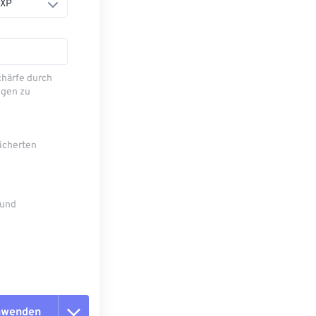
 XP
chärfe durch
ngen zu
eicherten
 und
anwenden