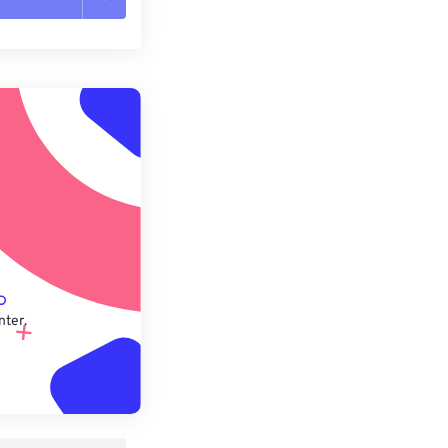
n zurücksetzen
 anwenden
speichern
nter.