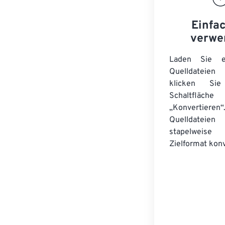
Einfa
verwe
Laden Sie ei
Quelldateie
klicken Si
Schaltfläche
„Konvertieren“
Quelldateien
stapelwei
Zielformat konv