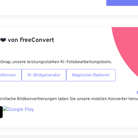
Alle Optione
Aus Vorgabe
❤️
von
FreeConvert
Als Vorgabe 
pSnap, unsere leistungsstarken KI-Fotobearbeitungstools.
ntfernen
KI-Bildgenerator
Magischer Radierer
einfache Bildkonvertierungen laden Sie unsere mobilen Konverter heru