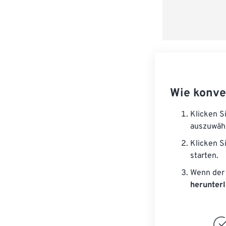
Wie konve
Klicken S
auszuwäh
Klicken S
starten.
Wenn der 
herunter