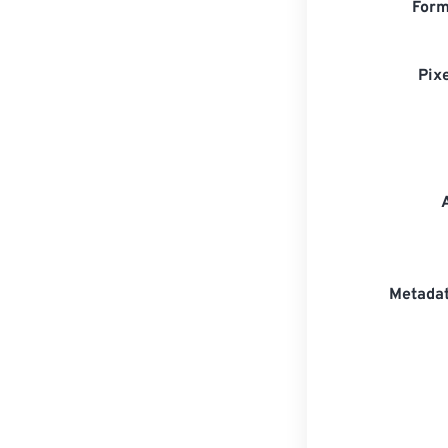
Form
Pix
Metadat