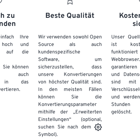
ch zu
Beste Qualität
Koste
nden
si
nfach Ihre
Wir verwenden sowohl Open
Unser Quell
n hoch und
Source als auch
ist kos
e auf die
kundenspezifische
funktioni
Software, um
Webbro
. Sie können
sicherzustellen, dass
garantieren 
auch
unsere Konvertierungen
und Datens
se in das
von höchster Qualität sind.
sind mit 
ertieren.
In den meisten Fällen
Verschlüsse
können Sie die
und werden
Konvertierungsparameter
Stunden 
mithilfe der „Erweiterten
gelöscht.
Einstellungen“ (optional,
suchen Sie nach dem
Symbol).