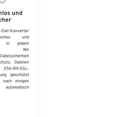
nlos und
cher
-Ziel-Konverter
tenlos und
ert in jedem
wser. Wir
Dateisicherheit
chutz. Dateien
256-Bit-SSL-
lung geschützt
 nach einigen
automatisch