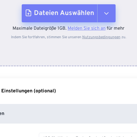
Dateien Auswählen
Maximale Dateigröße 1GB.
Melden Sie sich an
für mehr
Vom Gerät
Indem Sie fortfahren, stimmen Sie unseren
Nutzungsbedingungen
zu.
Von Dropbox
Von Google Drive
 Einstellungen (optional)
Von OneDrive
en
Von URL