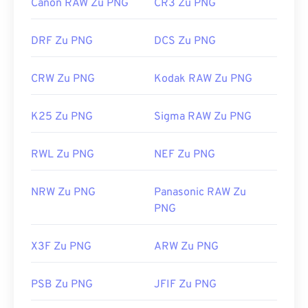
Verwandte PNG-Tools:
Canon RAW Zu PNG
CR3 Zu PNG
Verwenden Sie unseren
Farbwähler,
um Farben aus
DRF Zu PNG
DCS Zu PNG
Bildern auszuwählen
CRW Zu PNG
Kodak RAW Zu PNG
K25 Zu PNG
Sigma RAW Zu PNG
RWL Zu PNG
NEF Zu PNG
NRW Zu PNG
Panasonic RAW Zu
PNG
X3F Zu PNG
ARW Zu PNG
PSB Zu PNG
JFIF Zu PNG