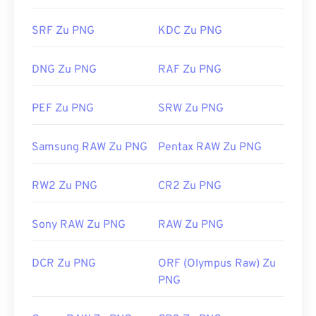
Erstveröffentlichung:
1986
SRF Zu PNG
KDC Zu PNG
Alternative Programme wie
GIMP
oder
Adobe
Nützliche Links:
Photoshop
eignen sich zum Öffnen und Bearbeiten
https://www.adobe.com/creativecloud/file-
von PNG-Dateien. PNG-Dateien sind etwas größer
DNG Zu PNG
RAF Zu PNG
types/image/raster/tiff-file.html
als andere Dateitypen. Seien Sie daher beim
Einfügen in eine Webseite vorsichtig. Ein
https://www.file-extensions.org/tiff-file-extension
PEF Zu PNG
SRW Zu PNG
interessantes Feature von PNG-Dateien ist die
Möglichkeit, Transparenz im Bild zu erzeugen,
Samsung RAW Zu PNG
Pentax RAW Zu PNG
insbesondere einen transparenten Hintergrund.
RW2 Zu PNG
CR2 Zu PNG
Entwickelt von:
PNG Development Group
Erstveröffentlichung:
1. Oktober 1996
Sony RAW Zu PNG
RAW Zu PNG
Nützliche Links:
DCR Zu PNG
ORF (Olympus Raw) Zu
LifeWire-Artikel zu PNGs
PNG
Wiki-Artikel zu PNGs