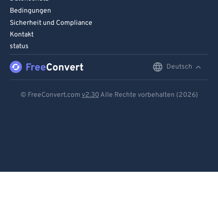
Bedingungen
Sicherheit und Compliance
Kontakt
status
Deutsch
English
Deutsch
© FreeConvert.com
v2.30
Alle Rechte vorbehalten (2026)
Español
Français
Português
Italiano
Dutch
日本語