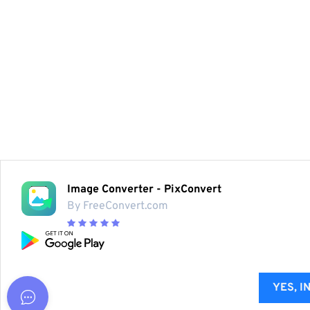
Image Converter - PixConvert
By FreeConvert.com
YES, I