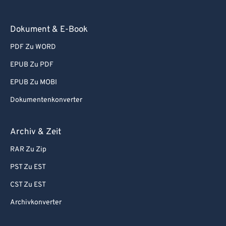
67
67
68
68
Dokument & E-Book
69
69
PDF Zu WORD
70
70
EPUB Zu PDF
71
71
EPUB Zu MOBI
72
72
Dokumentenkonverter
73
73
74
74
Archiv & Zeit
75
75
RAR Zu Zip
76
76
PST Zu EST
77
77
CST Zu EST
78
78
Archivkonverter
79
79