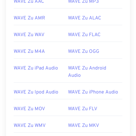
WAVE Zu AAC
WAVE Zu MP3
01
01
01
01
01
01
01
01
02
02
02
02
02
02
02
02
WAVE Zu AMR
WAVE Zu ALAC
03
03
03
03
03
03
03
03
04
04
04
04
04
04
04
04
WAVE Zu WAV
WAVE Zu FLAC
05
05
05
05
05
05
05
05
WAVE Zu M4A
WAVE Zu OGG
06
06
06
06
06
06
06
06
07
07
07
07
07
07
07
07
WAVE Zu iPad Audio
WAVE Zu Android
08
08
08
08
08
08
08
08
Audio
09
09
09
09
09
09
09
09
WAVE Zu Ipod Audio
WAVE Zu iPhone Audio
10
10
10
10
10
10
10
10
11
11
11
11
11
11
11
11
WAVE Zu MOV
WAVE Zu FLV
12
12
12
12
12
12
12
12
WAVE Zu WMV
WAVE Zu MKV
13
13
13
13
13
13
13
13