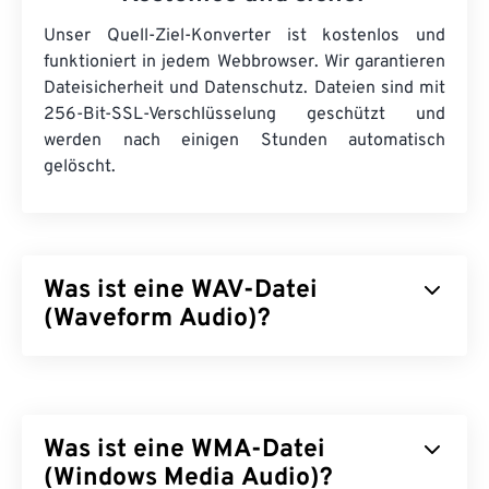
Unser Quell-Ziel-Konverter ist kostenlos und
funktioniert in jedem Webbrowser. Wir garantieren
Dateisicherheit und Datenschutz. Dateien sind mit
256-Bit-SSL-Verschlüsselung geschützt und
werden nach einigen Stunden automatisch
gelöscht.
Was ist eine WAV-Datei
(Waveform Audio)?
Waveform Audio (WAV) ist das beliebteste digitale
Audioformat für unkomprimierte Audiodateien.
WAV ist das Ergebnis der Weiterentwicklung des
Was ist eine WMA-Datei
Resource Interchange File Format (RIFF)
von IBM
und Windows. WAV-Dateien sind deutlich größer als
(Windows Media Audio)?