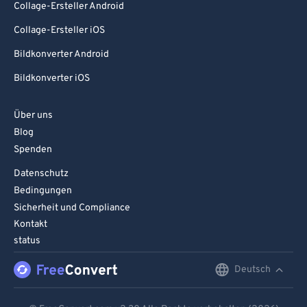
93
93
Collage-Ersteller Android
94
94
Collage-Ersteller iOS
95
95
Bildkonverter Android
96
96
Bildkonverter iOS
97
97
Über uns
98
98
Blog
99
99
Spenden
Datenschutz
Bedingungen
Sicherheit und Compliance
Kontakt
status
Deutsch
English
Deutsch