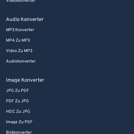
Videokonverter
54
54
54
54
54
54
55
55
55
55
55
55
Audio Konverter
56
56
56
56
56
56
MP3 Konverter
57
57
57
57
57
57
MP4 Zu MP3
58
58
58
58
58
58
Video Zu MP3
59
59
59
59
59
59
Audiokonverter
60
60
61
61
Image Konverter
62
62
JPG Zu PDF
63
63
PDF Zu JPG
64
64
HEIC Zu JPG
65
65
Image Zu PDF
66
66
Bildkonverter