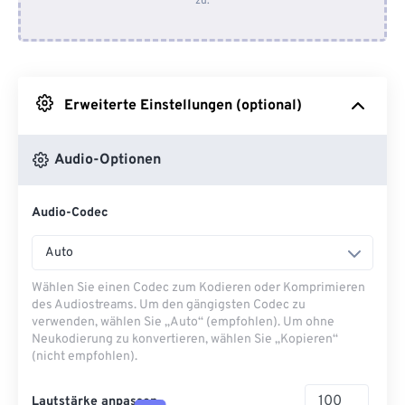
zu.
Von Dropbox
Von Google Drive
Erweiterte Einstellungen (optional)
Von OneDrive
Audio-Optionen
Von URL
Audio-Codec
Auto
Wählen Sie einen Codec zum Kodieren oder Komprimieren
des Audiostreams. Um den gängigsten Codec zu
verwenden, wählen Sie „Auto“ (empfohlen). Um ohne
Neukodierung zu konvertieren, wählen Sie „Kopieren“
(nicht empfohlen).
Lautstärke anpassen