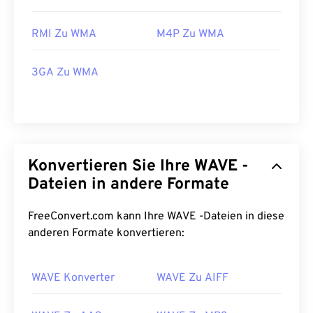
RMI Zu WMA
M4P Zu WMA
3GA Zu WMA
Konvertieren Sie Ihre WAVE -
Dateien in andere Formate
FreeConvert.com kann Ihre WAVE -Dateien in diese
anderen Formate konvertieren:
00
00
00
00
00
00
00
00
WAVE Konverter
WAVE Zu AIFF
00
00
00
00
00
00
00
00