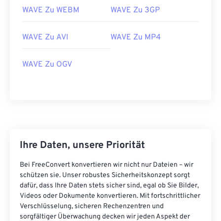
14
14
14
14
14
14
14
14
WAVE Zu WEBM
WAVE Zu 3GP
15
15
15
15
15
15
15
15
16
16
16
16
16
16
16
16
WAVE Zu AVI
WAVE Zu MP4
17
17
17
17
17
17
17
17
WAVE Zu OGV
18
18
18
18
18
18
18
18
19
19
19
19
19
19
19
19
20
20
20
20
20
20
20
20
21
21
21
21
21
21
21
21
22
22
22
22
22
22
22
22
Ihre Daten, unsere Priorität
23
23
23
23
23
23
23
23
Bei FreeConvert konvertieren wir nicht nur Dateien – wir
24
24
24
24
24
24
schützen sie. Unser robustes Sicherheitskonzept sorgt
25
25
25
25
25
25
dafür, dass Ihre Daten stets sicher sind, egal ob Sie Bilder,
Videos oder Dokumente konvertieren. Mit fortschrittlicher
26
26
26
26
26
26
Verschlüsselung, sicheren Rechenzentren und
sorgfältiger Überwachung decken wir jeden Aspekt der
27
27
27
27
27
27