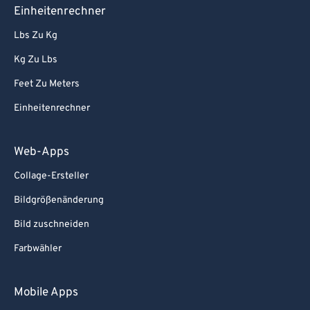
80
80
Einheitenrechner
81
81
Lbs Zu Kg
82
82
Kg Zu Lbs
83
83
Feet Zu Meters
84
84
Einheitenrechner
85
85
86
86
Web-Apps
87
87
Collage-Ersteller
88
88
Bildgrößenänderung
89
89
Bild zuschneiden
90
90
Farbwähler
91
91
92
92
Mobile Apps