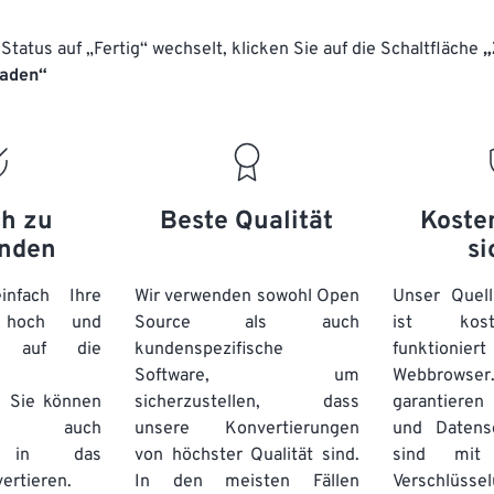
Status auf „Fertig“ wechselt, klicken Sie auf die Schaltfläche
„
laden“
ch zu
Beste Qualität
Koste
nden
si
nfach Ihre
Wir verwenden sowohl Open
Unser Quell
n hoch und
Source als auch
ist kos
e auf die
kundenspezifische
funktioni
Software, um
Webbro
. Sie können
sicherzustellen, dass
garantieren 
auch
unsere Konvertierungen
und Datens
se in das
von höchster Qualität sind.
sind mit 
ertieren.
In den meisten Fällen
Verschlüsse