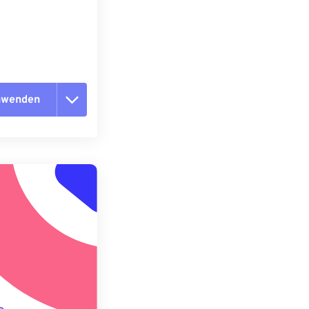
anwenden
n zurücksetzen
 anwenden
speichern