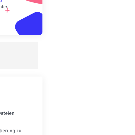
nter.
ateien
ierung zu