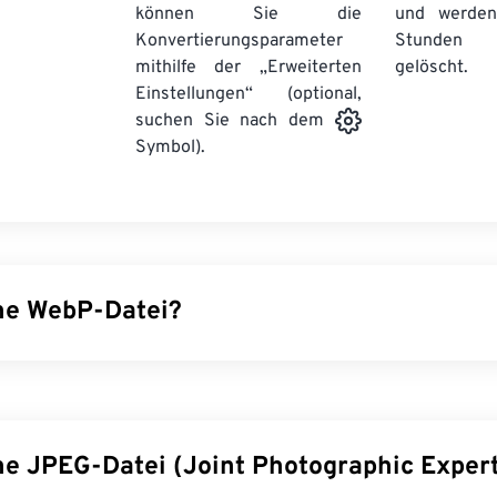
können Sie die
und werden
Konvertierungsparameter
Stunden 
mithilfe der „Erweiterten
gelöscht.
Einstellungen“ (optional,
suchen Sie nach dem
Symbol).
ine WebP-Datei?
pen-Source-Dateityp, der
prädiktive Komprimierung
verwendet,
sich ideal für Webseiten und mobile Anwendungen eignen. WebP
leiner als
JPEG- (JPG)
und
Portable Network Graphics- (PNG)
liche Bildqualität auf. WebP-Bilder werden auf Webseiten und 
ine JPEG-Datei (Joint Photographic Exper
chnell geladen.