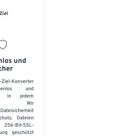
Ziel
nlos und
cher
-Ziel-Konverter
tenlos und
ert in jedem
wser. Wir
Dateisicherheit
chutz. Dateien
256-Bit-SSL-
lung geschützt