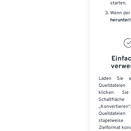
starten.
Wenn der 
herunter
Einfa
verwe
Laden Sie ei
Quelldateie
klicken Si
Schaltfläche
„Konvertieren“
Quelldateien
stapelwei
Zielformat konv