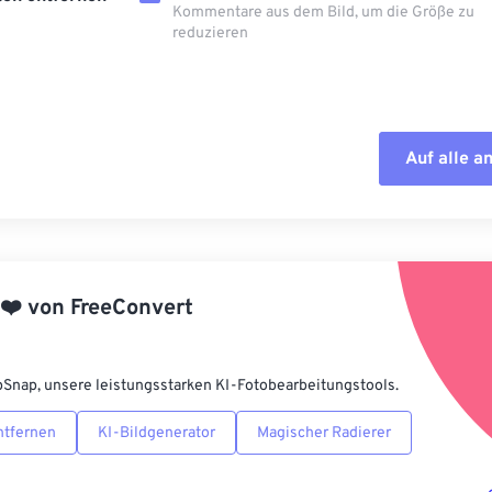
Kommentare aus dem Bild, um die Größe zu
reduzieren
Auf alle 
Alle Optione
Aus Vorgabe
❤️
von
FreeConvert
Als Vorgabe 
pSnap, unsere leistungsstarken KI-Fotobearbeitungstools.
ntfernen
KI-Bildgenerator
Magischer Radierer