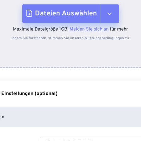
Dateien Auswählen
Maximale Dateigröße 1GB.
Melden Sie sich an
für mehr
Vom Gerät
Indem Sie fortfahren, stimmen Sie unseren
Nutzungsbedingungen
zu.
Von Dropbox
Von Google Drive
 Einstellungen (optional)
Von OneDrive
en
Von URL