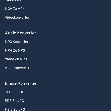
Video Zu GIF
73
73
MOV Zu MP4
74
74
Videokonverter
75
75
76
76
Audio Konverter
77
77
MP3 Konverter
78
78
MP4 Zu MP3
79
79
Video Zu MP3
80
80
Audiokonverter
81
81
82
82
Image Konverter
83
83
JPG Zu PDF
84
84
PDF Zu JPG
85
85
HEIC Zu JPG