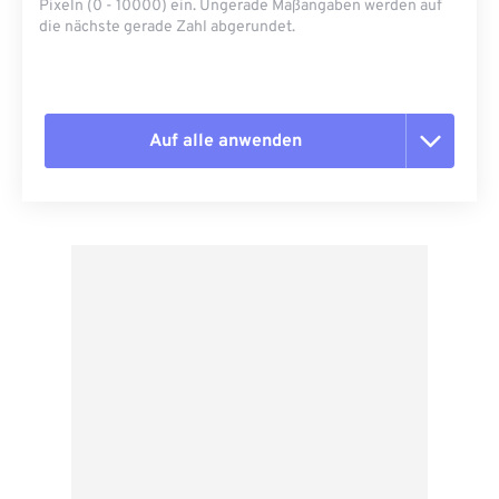
Pixeln (0 - 10000) ein. Ungerade Maßangaben werden auf
die nächste gerade Zahl abgerundet.
Auf alle anwenden
Alle Optionen zurücksetzen
Aus Vorgabe anwenden
Als Vorgabe speichern