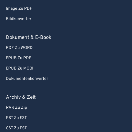
86
86
Image Zu PDF
87
87
Bildkonverter
88
88
89
89
Dokument & E-Book
90
90
PDF Zu WORD
91
91
EPUB Zu PDF
92
92
EPUB Zu MOBI
93
93
Dokumentenkonverter
94
94
95
95
Archiv & Zeit
96
96
RAR Zu Zip
97
97
PST Zu EST
98
98
CST Zu EST
99
99