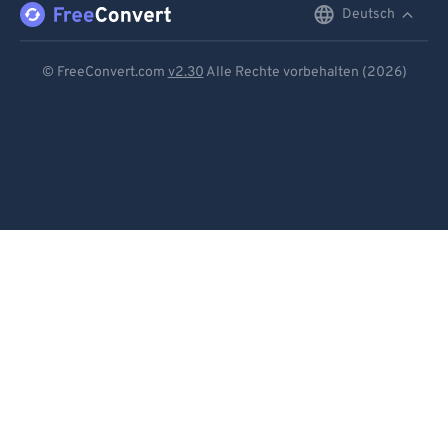
Deutsch
English
Deutsch
© FreeConvert.com
v2.30
Alle Rechte vorbehalten (2026)
Español
Français
Português
Italiano
Dutch
日本語
简体中文
繁體中文
한국어