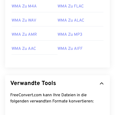
WMA Zu M4A
WMA Zu FLAC
21
21
21
21
21
21
21
21
22
22
22
22
22
22
22
22
WMA Zu WAV
WMA Zu ALAC
23
23
23
23
23
23
23
23
24
24
24
24
24
24
WMA Zu AMR
WMA Zu MP3
25
25
25
25
25
25
WMA Zu AAC
WMA Zu AIFF
26
26
26
26
26
26
27
27
27
27
27
27
28
28
28
28
28
28
29
29
29
29
29
29
Verwandte Tools
30
30
30
30
30
30
FreeConvert.com kann Ihre Dateien in die
31
31
31
31
31
31
folgenden verwandten Formate konvertieren:
32
32
32
32
32
32
33
33
33
33
33
33