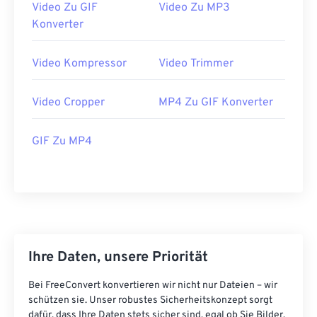
Video Zu GIF
Video Zu MP3
34
34
34
34
34
34
Konverter
35
35
35
35
35
35
Video Kompressor
Video Trimmer
36
36
36
36
36
36
37
37
37
37
37
37
Video Cropper
MP4 Zu GIF Konverter
38
38
38
38
38
38
39
39
39
39
39
39
GIF Zu MP4
40
40
40
40
40
40
41
41
41
41
41
41
42
42
42
42
42
42
43
43
43
43
43
43
Ihre Daten, unsere Priorität
44
44
44
44
44
44
45
45
45
45
45
45
Bei FreeConvert konvertieren wir nicht nur Dateien – wir
schützen sie. Unser robustes Sicherheitskonzept sorgt
46
46
46
46
46
46
dafür, dass Ihre Daten stets sicher sind, egal ob Sie Bilder,