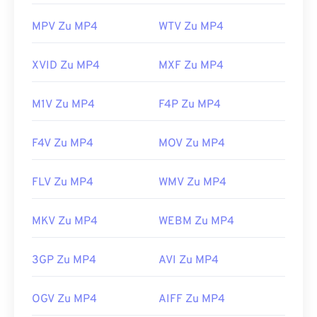
us/windows/desktop/medfound/windows-media-
dem VLC Media Player
.
codecs
MPV Zu MP4
WTV Zu MP4
Entwickelt von:
Moving Picture Experts Group
(MPEG)
XVID Zu MP4
MXF Zu MP4
Norm:
ISO/IEC 14496
Erstveröffentlichung:
1999
M1V Zu MP4
F4P Zu MP4
Nützliche Links:
https://en.wikipedia.org/wiki/MPEG-4
F4V Zu MP4
MOV Zu MP4
https://mpeg.chiariglione.org/standards/mpeg-
FLV Zu MP4
WMV Zu MP4
4.html
MKV Zu MP4
WEBM Zu MP4
3GP Zu MP4
AVI Zu MP4
OGV Zu MP4
AIFF Zu MP4