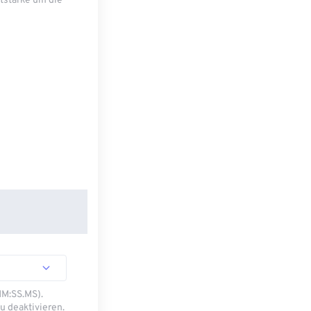
tstärke um die
MM:SS.MS).
u deaktivieren.