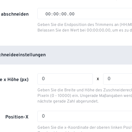
01
01
01
01
02
02
02
02
 abschneiden
00
:
00
:
00
.
00
03
03
03
03
00
00
00
00
Geben Sie die Endposition des Trimmens an (HH:M
Belassen Sie den Wert bei 00:00:00.00, um es zu d
04
04
04
04
01
01
01
01
05
05
05
05
02
02
02
02
06
06
06
06
03
03
03
03
hneideeinstellungen
07
07
07
07
04
04
04
04
08
08
08
08
05
05
05
05
x
e x Höhe (px)
09
09
09
09
06
06
06
06
Geben Sie die Breite und Höhe des Zuschneiderecht
10
10
10
10
07
07
07
07
Pixeln (0 - 10000) ein. Ungerade Maßangaben werd
nächste gerade Zahl abgerundet.
11
11
11
11
08
08
08
08
12
12
12
12
09
09
09
09
Position-X
13
13
13
13
10
10
10
10
Geben Sie die x-Koordinate der oberen linken Posi