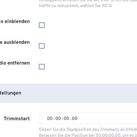
verdoppeln, erhöhen Sie sie auf 200 %. Um die Lau
Hälfte zu reduzieren, wählen Sie 50 %
io einblenden
o ausblenden
dio entfernen
tellungen
Trimmstart
00
:
00
:
00
.
00
00
00
00
00
Geben Sie die Startposition des Trimmens an (HH:
Belassen Sie die Position bei 00:00:00.00, um es z