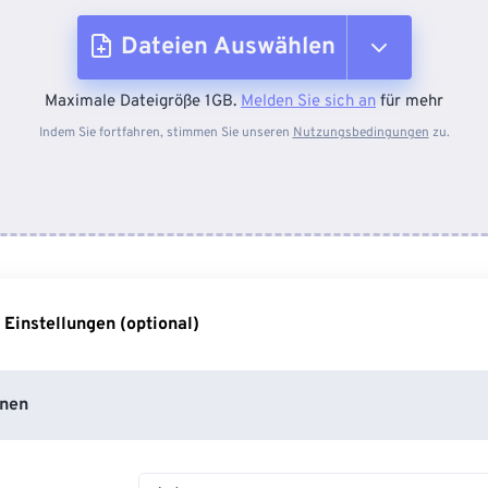
Dateien Auswählen
Maximale Dateigröße 1GB.
Melden Sie sich an
für mehr
Vom Gerät
Indem Sie fortfahren, stimmen Sie unseren
Nutzungsbedingungen
zu.
Von Dropbox
Von Google Drive
 Einstellungen (optional)
Von OneDrive
nen
Von URL