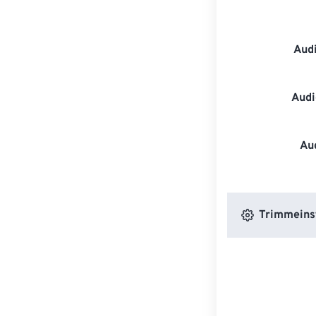
Aud
Audi
Au
Trimmeins