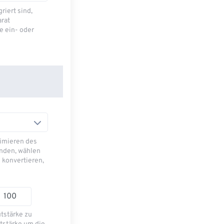
riert sind,
arat
e ein- oder
imieren des
nden, wählen
 konvertieren,
utstärke zu