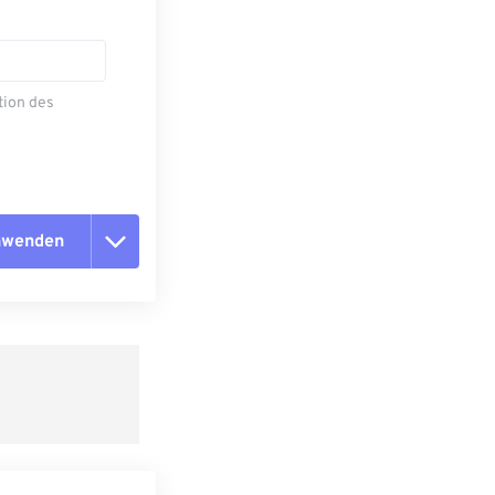
tion des
anwenden
n zurücksetzen
 anwenden
speichern