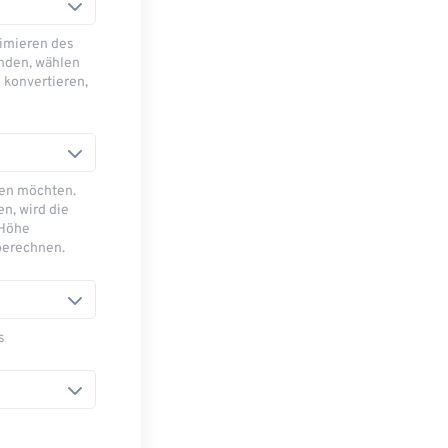
imieren des
nden, wählen
 konvertieren,
sen möchten.
n, wird die
 Höhe
berechnen.
s