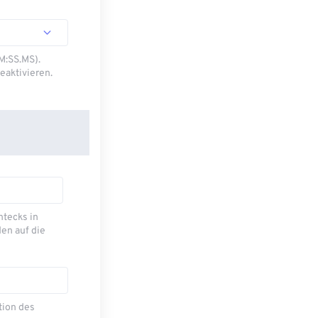
M:SS.MS).
eaktivieren.
ecks ​​in
en auf die
tion des