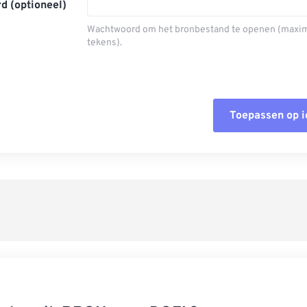
d (optioneel)
Wachtwoord om het bronbestand te openen (maxi
tekens).
Toepassen op 
Alle opties
Toepassen 
Opslaan als