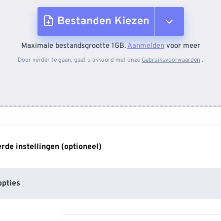
Bestanden Kiezen
Maximale bestandsgrootte 1GB.
Aanmelden
voor meer
Van apparaat
Door verder te gaan, gaat u akkoord met onze
Gebruiksvoorwaarden
.
Van Dropbox
Van Google Drive
de instellingen (optioneel)
Van OneDrive
pties
Van Url