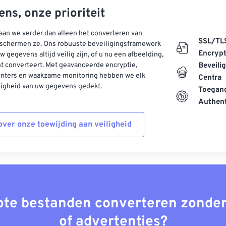
ns, onze prioriteit
aan we verder dan alleen het converteren van
SSL/TL
schermen ze. Ons robuuste beveiligingsframework
Encrypt
w gegevens altijd veilig zijn, of u nu een afbeelding,
t converteert. Met geavanceerde encryptie,
Beveili
enters en waakzame monitoring hebben we elk
Centra
ligheid van uw gegevens gedekt.
Toegang
Authent
ver onze toewijding aan veiligheid
rote bestanden converteren zonder
of advertenties?