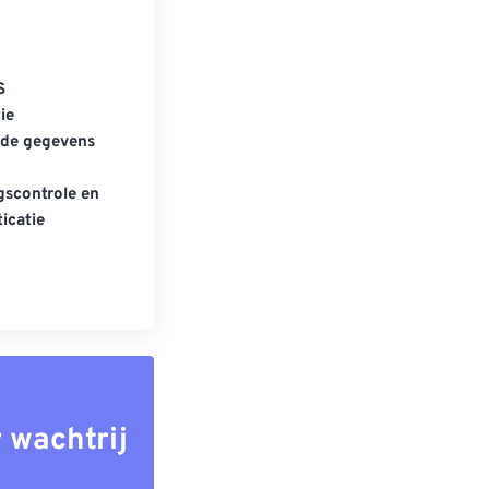
S
ie
gde gegevens
scontrole en
icatie
 wachtrij