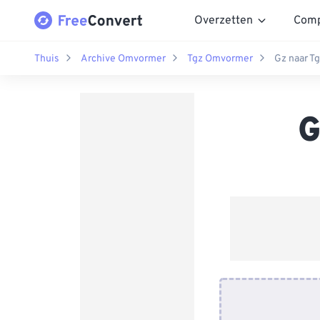
Overzetten
Comp
Thuis
Archive Omvormer
Tgz Omvormer
Gz naar T
G