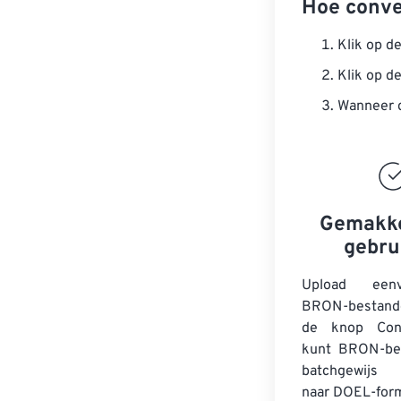
Hoe conve
Klik op d
Klik op d
Wanneer d
Gemakke
gebru
Upload een
BRON-bestande
de knop Conv
kunt
BRON-be
batchgewijs 
naar DOEL-for