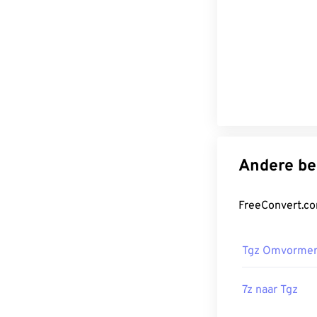
Tgz Omvorme
7z naar Tgz