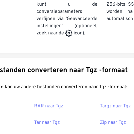
kunt u de
256-bits SS
conversieparameters
worden na
verfijnen via 'Geavanceerde
automatisch 
instellingen' (optioneel,
zoek naar de
icon).
Andere bestanden converteren naar Tgz -formaat
FreeConvert.com kan uw andere bestanden converteren naar Tgz -formaat:
r
RAR naar Tgz
Targz naar Tgz
Tar naar Tgz
Zip naar Tgz