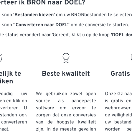
rteer ik BRON naar DOEL?
e knop
‘Bestanden kiezen’
om uw BRONbestanden te selecter
e knop
“Converteren naar DOEL”
om de conversie te starten.
e status verandert naar 'Gereed', klikt u op de knop
'DOEL do
lijk te
Beste kwaliteit
Gratis 
iken
voudig uw
We gebruiken zowel open
Onze Gz naa
n en klik op
source als aangepaste
is gratis e
erteren. U
software om ervoor te
webbrowser.
standen
ook
zorgen dat onze conversies
de veilighei
converteren
van de hoogste kwaliteit
uw bestand
maat.
zijn. In de meeste gevallen
worden be