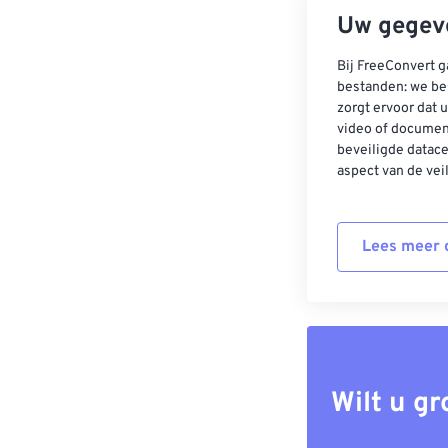
Uw gegeve
Bij FreeConvert g
bestanden: we be
zorgt ervoor dat u
video of documen
beveiligde datac
aspect van de vei
Lees meer o
Wilt u g