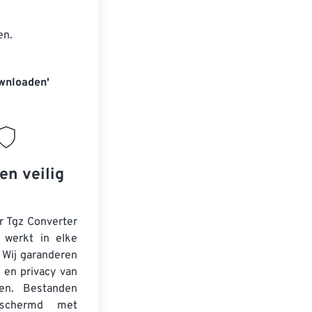
en.
wnloaden'
en veilig
r Tgz Converter
n werkt in elke
 Wij garanderen
d en privacy van
en. Bestanden
schermd met