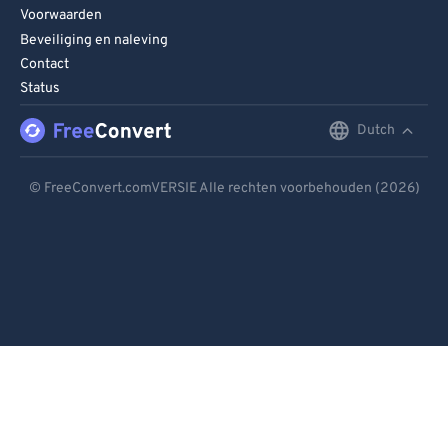
Voorwaarden
Beveiliging en naleving
Contact
Status
Dutch
English
Deutsch
© FreeConvert.comVERSIE Alle rechten voorbehouden (2026)
Español
Français
Português
Italiano
Dutch
日本語