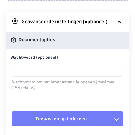
Van Google Drive
Geavanceerde instellingen (optioneel)
Van OneDrive
Documentopties
Van Url
Wachtwoord (optioneel)
Wachtwoord om het bronbestand te openen (maximaal
255 tekens).
Toepassen op iedereen
Alle opties resetten